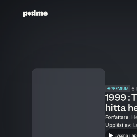
6 
PREMIUM
1999 : 
hitta 
Författare
:
He
Uppläst av
:
L
Lyssna i a