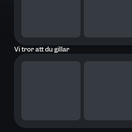
I 1999, den tredje fristående delen i
romansvit Drömmar om frihet, möter v
en tid då ett nytt millennium står för d
tillbaka till varandra som vuxna indivi
Vi tror att du gillar