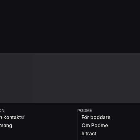
ON
PODME
h kontakt
För poddare
mang
Om Podme
hitract