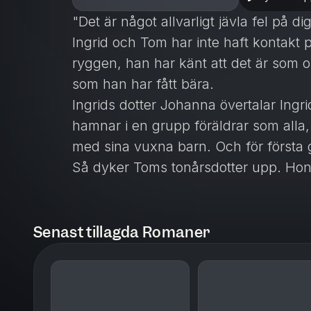
"Det är något allvarligt jävla fel på dig
Ingrid och Tom har inte haft kontakt 
ryggen, han har känt att det är som
som han har fått bära.
Ingrids dotter Johanna övertalar Ingrid
hamnar i en grupp föräldrar som alla,
med sina vuxna barn. Och för första 
Så dyker Toms tonårsdotter upp. Hon ä
Budapest och har bara haft sporadis
uppväxt. Nu ska hon flytta in med ho
Gamla sår rivs upp, Nina ifrågasätter To
Senast tillagda Romaner
Toms tillvaro ställts på ända.
Då finns Ingrid där för Tom. Men våg
få hjälp?