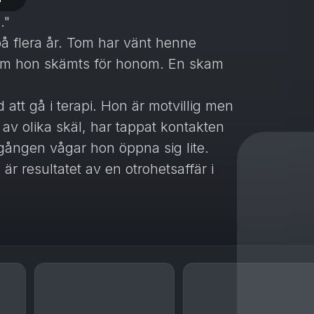
."
på flera år. Tom har vänt henne
 om hon skämts för honom. En skam
 att gå i terapi. Hon är motvillig men
 av olika skäl, har tappat kontakten
gången vågar hon öppna sig lite.
r resultatet av en otrohetsaffär i
k kontakt med sin pappa under sin
nom och Nina och deras lilla son.
ms lojaliteter och plötsligt har allt i
ar han närma sig henne igen för att