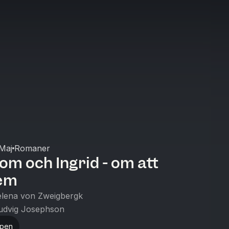
Maj
Romaner
Tom och Ingrid - om att
hem
lena von Zweigbergk
udvig Josephson
ppen