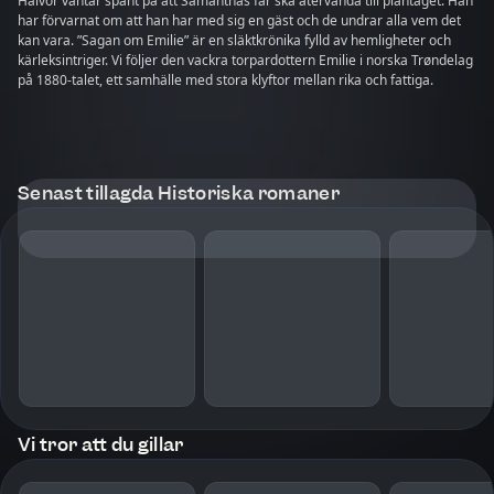
Halvor väntar spänt på att Samanthas far ska återvända till plantaget. Han
har förvarnat om att han har med sig en gäst och de undrar alla vem det
kan vara. ”Sagan om Emilie” är en släktkrönika fylld av hemligheter och
kärleksintriger. Vi följer den vackra torpardottern Emilie i norska Trøndelag
på 1880-talet, ett samhälle med stora klyftor mellan rika och fattiga.
Senast tillagda Historiska romaner
Vi tror att du gillar