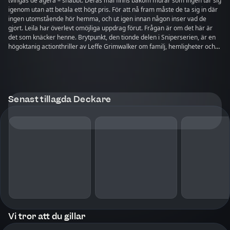
tvingas de agera – snabbt. Deras mål finns bakom murar som ingen tar sig
igenom utan att betala ett högt pris. För att nå fram måste de ta sig in där
ingen utomstående hör hemma, och ut igen innan någon inser vad de
gjort. Leila har överlevt omöjliga uppdrag förut. Frågan är om det här är
det som knäcker henne. Brytpunkt, den tionde delen i Sniperserien, är en
högoktanig actionthriller av Leffe Grimwalker om familj, hemligheter och
hur långt man är beredd att gå för sanningen.
Senast tillagda Deckare
Vi tror att du gillar