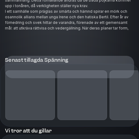
sammanhang. Detta förhållande ändras då de båda pojkarna kommer
upp i tonåren, då verkligheten ställer nya krav.
I ett samhälle som präglas av smärta och hämnd spirar en mörk och
osannolik allians mellan unga Irene och den hatiska Bertil. Efter år av
förnedring och svek hittar de varandra, förenade av ett gemensamt
mål: att utkräva rättvisa och vedergällning. När deras planer tar form,
försvinner gränserna mellan verklighet och lidelse, och deras värld
fylls med nationalistisk musik, rusande känslor och farliga idéer.
Under influens av droger och extrem ideologi, finner sig Irene och
Bertil på en farlig bana där hämnden blir deras religion. De bygger en
bunker, gömmer sig i mörkret och förbereder sig för sin egen
Senast tillagda Spänning
spektakulära domedag. Men kan deras förtvivlade gärningar verkligen
bringa dem den frid de så desperat söker, eller kommer de bara att
leda till förintelse och kaos?
"Då vägen delar sig" av Bengt Rålin är en intensiv psykologisk thriller som
utforskar de farliga djupen av mänsklig besatthet och hat. Med en stark
hand leder Raulin oss genom ett nätverk av mörka ambitioner och brutna
själar. Detta är en berättelse om hur långt människor kan gå när världen
vänt dem ryggen, och vad som händer när man slutligen beslutar sig för
att slå tillbaka.
Vi tror att du gillar