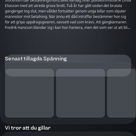
Stockholm där beställningsmord blivit vardag sliter poliskommissarie Linda
Eliasson med att utreda grova brott. Två år har gått sedan det brutala
gängkriget tog slut, men våldet fortsätter genom unga killar som skjuter
människor mot betalning. När ännu ett dåd inträffar bestämmer hon sig
för att gripa uppdragsgivaren, oavsett vad som krävs. Att gängkännaren
Fredrik Hansson blandar sig i kan hon hantera, men det som ser ut att bli
en enkel utredning kompliceras när ett foto på anstiftaren kommer fram.
En man med en dödskalletatuering på halsen. På andra sidan Europa har
Paloma byggt upp ett nytt liv i Albanien. Hon försöker glömma tiden som
polisinfiltratör i de svenska gängen och kontakterna med Cirkeln, ett av
världens största brottssyndikat, men dras åter in i hetluften när stadens
Senast tillagda Spänning
barnhem sprängs i luften. Paloma ser gärningsmannen lämna platsen, och
han tilltalar henne på svenska. Motvilligt beger sig Paloma tillbaka till
Sverige för att spåra upp honom och utkräva hämnd – utan att förstå att
döden redan flämtar henne i nacken. Duvan är första boken i serien
Messias-projektet, säsong 2.
Vi tror att du gillar