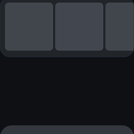
2021. 2007 mottog han Publicistklubbens Guldpenna. Han debuterade
som skönlitterär författare med den kritikerrosade Maos hibiskus
(2023).
Om Maos hibiskus
"Mycket underhållande, mycket välskriven… den sticker ut."
Leif GW Persson