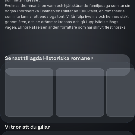
som fattar intresse …
Evelinas drömmar är en varm och hjärtskärande familjesaga som tar sin
början i nordnorska Finnmarken i slutet av 1800-talet, en romanserie
som inte lämnar ett enda öga torrt. Vi får följa Evelina och hennes släkt
genom åren, och se drömmar krossas och gå i uppfyllelse längs
vägen. Ellinor Rafaelsen är den författare som har skrivit flest norska
romanserier genom tiderna och Evelinas drömmar är hennes nionde
och senaste.
Senast tillagda Historiska romaner
Vi tror att du gillar