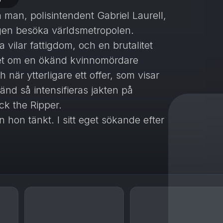
man, polis­intendent Gabriel Laurell,
ången besöka världsmetropolen.
 vilar fattigdom, och en brutalitet
ktet om en ökänd kvinnomördare
när ytterligare ett offer, som visar
änd så ­intensifieras jakten på
ack the Ripper.
n hon tänkt. I sitt eget sökande efter
var börjar hon rannsaka sin egen
a kvinnor hon möter. När hon
en stilig kriminalkommissarie vid ­
somvälvande.
ående ­personböcker som kretsar kring
kelskiftesmorden: Olga, Fredrika,