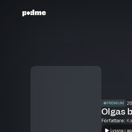
26
PREMIUM
Olgas 
Författare
:
Ka
Lyssna i a