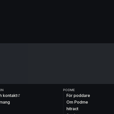
ON
PODME
h kontakt
För poddare
mang
Om Podme
hitract