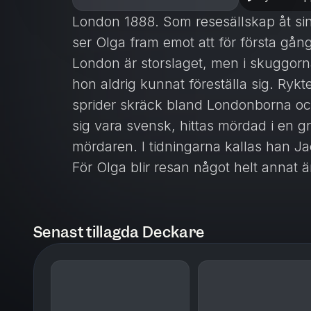
London 1888. Som resesällskap åt sin 
ser Olga fram emot att för ­första ­g
London är stor­slaget, men i ­skuggorna
hon aldrig kunnat föreställa sig. Ry
sprider skräck bland Londonborna och 
sig vara svensk, hittas mördad i en gr
mördaren. I tidningarna kallas han J
För Olga blir resan något helt annat ä
svaren på vem den mördade kvinnan 
ställning och synen på de olycksalig
dessutom lär känna ­Michael Aldwych, 
Senast tillagda Deckare
Scotland Yard, blir resan än mer liv
Olgas bok
är den första av fyra frist
var och en av huvudkaraktärerna i ­Se