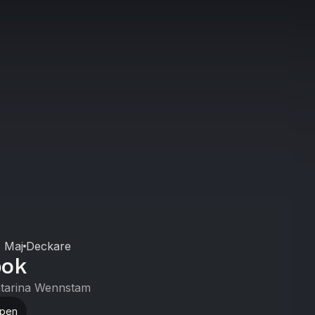
 Maj
Deckare
bok
tarina Wennstam
ppen