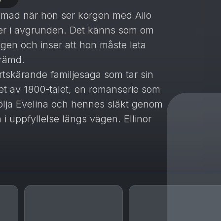
rlamad när hon ser korgen med Ailo
ner i avgrunden. Det känns som om
 igen och inser att hon måste leta
krämd.
tskärande familjesaga som tar sin
et av 1800-talet, en romanserie som
 följa Evelina och hennes släkt genom
i uppfyllelse längs vägen. Ellinor
krivit flest norska romanserier genom
nes nionde och senaste.