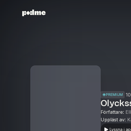
10
PREMIUM
Olycks
Författare
:
El
Uppläst av
:
K
Lyssna i a