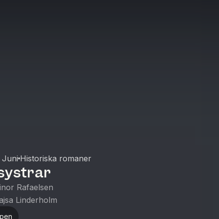
 Juni
Historiska romaner
systrar
linor Rafaelsen
ajsa Linderholm
ppen