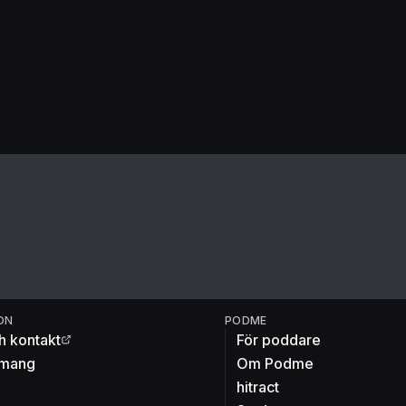
ON
PODME
h kontakt
För poddare
mang
Om Podme
hitract