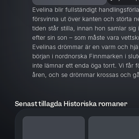
Evelina blir fullständigt handlingsfö
försvinna ut över kanten och störta 
tiden står stilla, innan hon samlar sig
efter sin son – som måste vara vetts
Evelinas drömmar är en varm och hjär
början i nordnorska Finnmarken i slut
inte lämnar ett enda öga torrt. Vi får
åren, och se drömmar krossas och gå 
Rafaelsen är den författare som har s
tiderna och Evelinas drömmar är hen
Senast tillagda Historiska romaner