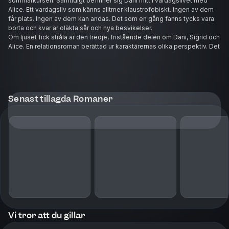
sommarkursen. Samtidigt befinner sig Dani mitt i vardagslivet med
Alice. Ett vardagsliv som känns alltmer klaustrofobiskt. Ingen av dem
får plats. Ingen av dem kan andas. Det som en gång fanns tycks vara
borta och kvar är oläkta sår och nya besvikelser.
Om ljuset fick stråla är den tredje, fristående delen om Dani, Sigrid och
Alice. En relationsroman berättad ur karaktärernas olika perspektiv. Det
är en berättelse om hur rädslor kan hindra oss människor att leva fullt
ut och hur olika vi kan uppfatta det som sker.
Stina Willquist har skrivit flertalet böcker inom hälsa och utbildning.
Våren 2021 kom hennes första roman Om färgen var blå. Hösten 2021
kom den fristående uppföljaren Alla mina dejter. Om ljuset fick stråla är
Senast tillagda Romaner
den tredje fristående delen i trilogin. Stina fångar sina läsare med
starka berättelser om människor mitt i livet, och erbjuder samtidigt ett
tillfälle till reflektion kring egna relationer.
Vi tror att du gillar