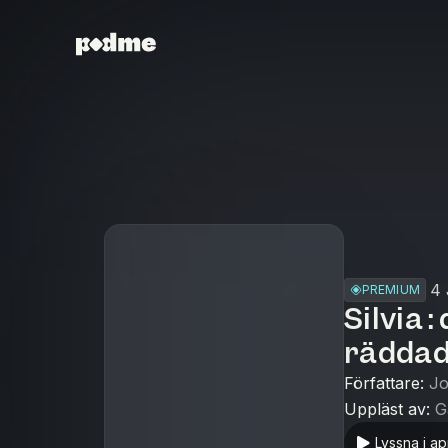
4 
PREMIUM
Silvia 
räddad
Författare
:
Jo
Uppläst av
:
G
Lyssna i a