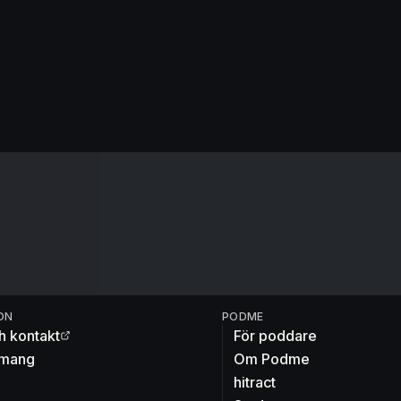
ON
PODME
h kontakt
För poddare
mang
Om Podme
hitract