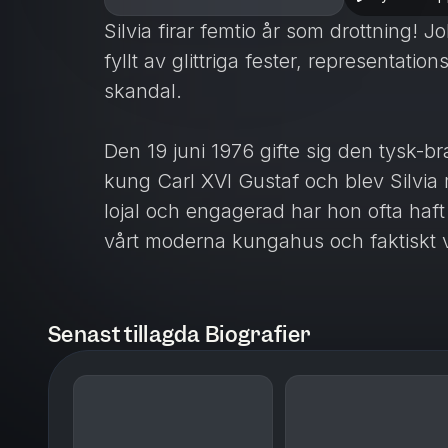
Silvia firar femtio år som drottning! J
fyllt av glittriga fester, representati
skandal.
Den 19 juni 1976 gifte sig den tysk-
kung Carl XVI Gustaf och blev Silvia 
lojal och engagerad har hon ofta haft
vårt moderna kungahus och faktiskt v
finns kvar.
Silvia ifrågasattes i början av många
Senast tillagda Biografier
att bli accepterad, och senare var d
att till slut låta Victoria gifta sig med
skandalboken om kungen gavs ut, är 