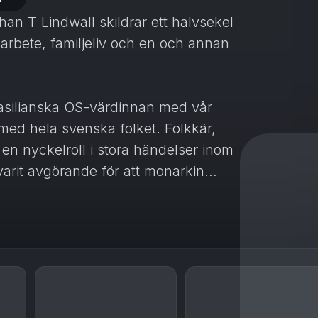
ohan T Lindwall skildrar ett halvsekel
onsarbete, familjeliv och en och annan
brasilianska OS-värdinnan med vår
med hela svenska folket. Folkkär,
 en nyckelroll i stora händelser inom
arit avgörande för att monarkin
 i kungens närhet och fick kämpa för
et hon som lyckades övertala kungen
 Daniel. Nu, femton år efter att
vårt kungapar kärare och starkare