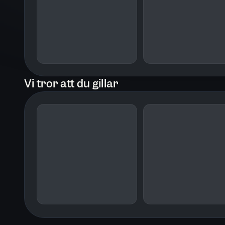
än någonsin.
Hovreportern och chefredaktören Joha
under lång tid och tecknar ett mångfas
barndomen i Brasilien via tillvaron s
ålderdomen på Drottningholm.
Vi tror att du gillar