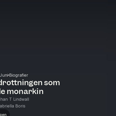
Juni
Biografier
: drottningen som
e monarkin
han T Lindwall
abriella Boris
ppen