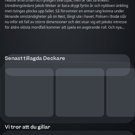
rikaste affärsmän och tydligen svartsjuk, men är det så enkelt?
Utredningsledare Jakob Weber är bara drygt fyrtio år och nybliven änkling
men tvingas plocka upp fallet. Så försvinner en annan ung kvinna under
liknande omständigheter på ön Røst, långt ute i havet. Polisen i Bodø står
nu inför ett fall av större dimensioner och det visar sig att Jakobs intresse
för äldre olösta mordfall kommer att spela en avgörande roll. Och nya
kollegan Noora från Oslo är duktig men vad gör hon egentligen i Bodø?
"Sista biten hem" är första delen i deckarserien om Jakob Weber som
utspelar sig i Bodø där klimatet dikterar villkoren får både levande och
döda.
Senast tillagda Deckare
Vi tror att du gillar