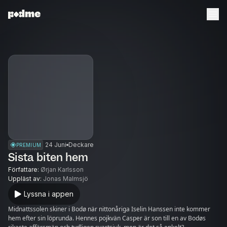
24 Juni
Deckare
PREMIUM
Sista biten hem
Författare
:
Ørjan Karlsson
Uppläst av
:
Jonas Malmsjö
Lyssna i appen
Midnattssolen skiner i Bodø när nittonåriga Iselin Hanssen inte kommer
hem efter sin löprunda. Hennes pojkvän Casper är son till en av Bodøs