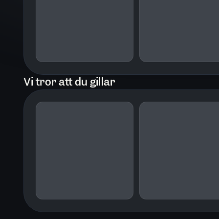
"Sista färden" är den tredje och sista
gripande spänningsserie om semeste
Vi tror att du gillar