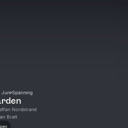
 Juni
Spänning
ärden
affan Nordstrand
an Bratt
ppen