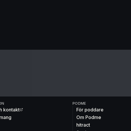
ON
PODME
h kontakt
För poddare
mang
Om Podme
hitract