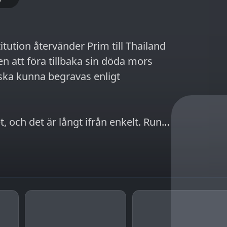
titution återvänder Prim till Thailand
en att föra tillbaka sin döda mors
n ska kunna begravas enligt
 och det är långt ifrån enkelt. Runt
are, korrupta tjänstemän och
vekar att profitera på andras
s Prim inte bara pressa gränser hon en
också utsätta sig för risker som kan