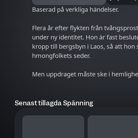
Baserad på verkliga händelser.
Flera år efter flykten från tvångspros
under ny identitet. Hon är fast beslut
kropp till bergsbyn i Laos, så att ho
hmongfolkets seder.
Men uppdraget måste ske i hemlighet,
gränsfloden Mekong opererar smuggl
andra hänsynslösa aktörer som inte t
utsatthet. För att ta sig fram tvinga
Senast tillagda Spänning
gång svor att aldrig närma sig, utan 
kosta henne allt.