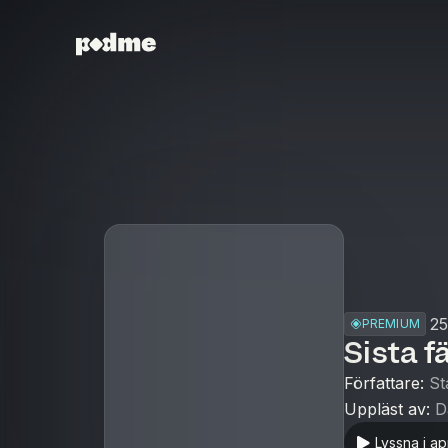
25
PREMIUM
Sista f
Författare
:
St
Uppläst av
:
D
Lyssna i a