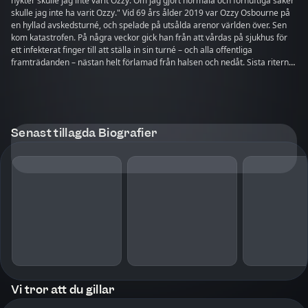
nykter skulle jag inte varit Ozzy. Om jag gjort normala och förnuftiga saker
skulle jag inte ha varit Ozzy." Vid 69 års ålder 2019 var Ozzy Osbourne på
en hyllad avskedsturné, och spelade på utsålda arenor världen över. Sen
kom katastrofen. På några veckor gick han från att vårdas på sjukhus för
ett infekterat finger till att ställa in sin turné – och alla offentliga
framträdanden – nästan helt förlamad från halsen och nedåt. Sista riterna
är en chockerande och underhållande historia om Ozzys nedstigning till
helvetet. Längs vägen finns reflektioner om hans makalösa liv och karriär,
inklusive hans äktenskap med Sharon, och vad som krävdes för att han
skulle återvända till scenen för den triumfartade heldagskonserten Back to
the Beginning i Birmingham, där Ozzy några veckor före bortgången
Senast tillagda Biografier
återförenades med bandkollegorna i Black Sabbath för sista gången. Med
sin livsbejakande och brutala ärlighet visar boken varför Ozzy blev en
folkhjälte och ikon. OZZY OSBOURNE föddes 1948 i Aston i Birmingham,
och var sångare i det legendariska metalbandet Black Sabbath. Han
uppnådde till och med större framgångar som soloartist. Ozzy gick bort
2025 och efterlämnade sin fru Sharon och fem barn.
Vi tror att du gillar