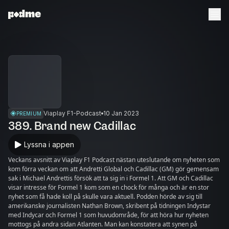
Viaplay F1-Podcast
10 Jan 2023
PREMIUM
389. Brand new Cadillac
Lyssna i appen
Veckans avsnitt av Viaplay F1 Podcast nästan uteslutande om nyheten som
kom förra veckan om att Andretti Global och Cadillac (GM) gör gemensam
sak i Michael Andrettis försök att ta sig in i Formel 1. Att GM och Cadillac
visar intresse för Formel 1 kom som en chock för många och är en stor
nyhet som få hade koll på skulle vara aktuell. Podden hörde av sig till
amerikanske journalisten Nathan Brown, skribent på tidningen Indystar
med Indycar och Formel 1 som huvudområde, för att höra hur nyheten
mottogs på andra sidan Atlanten. Man kan konstatera att synen på