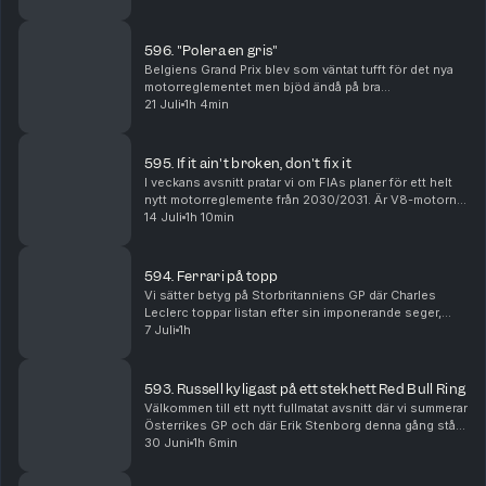
egentligen innebär – varför hela utvecklingsarbete...
596. "Polera en gris"
Belgiens Grand Prix blev som väntat tufft för det nya
motorreglementet men bjöd ändå på bra
underhållning. Janne står för betygen där Kimi
21 Juli
1h 4min
Antonelli som väntat får högt sådant. Vidare blickar vi
framå...
595. If it ain't broken, don't fix it
I veckans avsnitt pratar vi om FIAs planer för ett helt
nytt motorreglemente från 2030/2031. Är V8-motorn
på väg tillbaka, vad händer med hybriderna och kan
14 Juli
1h 10min
tankning göra comeback i Formel 1? Vi går i...
594. Ferrari på topp
Vi sätter betyg på Storbritanniens GP där Charles
Leclerc toppar listan efter sin imponerande seger,
samtidigt som Ferrari, Red Bull, Williams och
7 Juli
1h
tävlingsledningen hamnar i fokus efter en
händelserik...
593. Russell kyligast på ett stekhett Red Bull Ring
Välkommen till ett nytt fullmatat avsnitt där vi summerar
Österrikes GP och där Erik Stenborg denna gång står
för betygen. Vi analyserar Ferraris svajiga form,
30 Juni
1h 6min
Russells viktiga seger, Red Bulls uppgra...