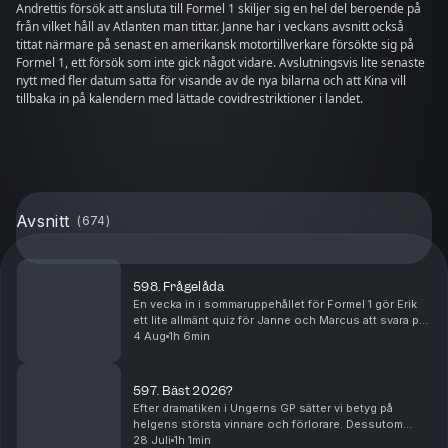
Andrettis försök att ansluta till Formel 1 skiljer sig en hel del beroende på
från vilket håll av Atlanten man tittar. Janne har i veckans avsnitt också
tittat närmare på senast en amerikansk motortillverkare försökte sig på
Formel 1, ett försök som inte gick något vidare. Avslutningsvis lite senaste
nytt med fler datum satta för visande av de nya bilarna och att Kina vill
tillbaka in på kalendern med lättade covidrestriktioner i landet.
Avsnitt
(
674
)
598. Frågelåda
En vecka in i sommaruppehållet för Formel 1 gör Erik
ett lite allmänt quiz för Janne och Marcus att svara på.
Blir dessutom frågor till både Janne och Marcus av
4 Aug
1h 6min
lite mer personlig natur. De hinner äve...
597. Bäst 2026?
Efter dramatiken i Ungerns GP sätter vi betyg på
helgens största vinnare och förlorare. Dessutom
förklarar vi vad Formel 1 omtalade "summer shutdown"
28 Juli
1h 1min