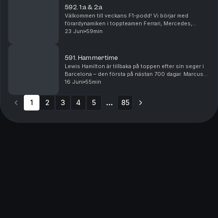
592. 1:a & 2:a
Välkommen till veckans F1-podd! Vi börjar med
förardynamiken i toppteamen Ferrari, Mercedes,
McLaren och Red Bull. Vem är egentligen etta och tvåa
23 Juni
59min
i respektive team, har rollerna förändrats under säs...
591. Hammertime
Lewis Hamilton är tillbaka på toppen efter sin seger i
Barcelona – den första på nästan 700 dagar. Marcus
Ericsson analyserar Hamiltons formbesked och delar
16 Juni
55min
ut sina betyg efter helgens Formel 1-lopp, ...
1
2
3
4
5
85
More pages