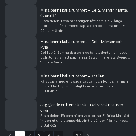
berättelse om två olika fall. Om två barn,...
Mina barn i kalla rummet – Del 2: “Aj min hjärta,
överallt”
Sista delen. Lova har äntligen fått hem sin 2-åriga
dotter Ina från barnens pappa och bonusmamma. Men
när Lova får se det kraftiga blåmärket på baksidan av
22 Juli
48min
dotterns lår blir oron för den 4-årige sonen...
Mina barn i kalla rummet – Del 1: Mörker och
kyla
Del 1 av 2. Samma dag som de tar studenten blir Lova
och Jonathan ett par, i en småstad i mellersta Sverige.
Knappt tre år senare har de två barn och en stor
15 Juli
45min
lägenhet, men de är ingen lycklig familj. ...
Mina barn i kalla rummet – Trailer
På sociala medier visade pappan och bonusmamman
upp ett lyckligt och roligt familjeliv men bakom
kulisserna utsattes små barn för hänsynslöst våld av
8 Juli
1min
tortyrliknande karaktär. De små barnen förnedrades...
Jag gjorde en hemsk sak – Del 2: Vakna ur en
dröm
Sista delen. På bara några veckor har 31-åriga Maja åkt
in och ut ur slutenpsykiatrin tre gånger. För hennes
nära och kära är det uppenbart att hon inte är sig själv,
8 Juli
52min
utan befinner sig i en psykos. Me...
1
2
3
4
5
42