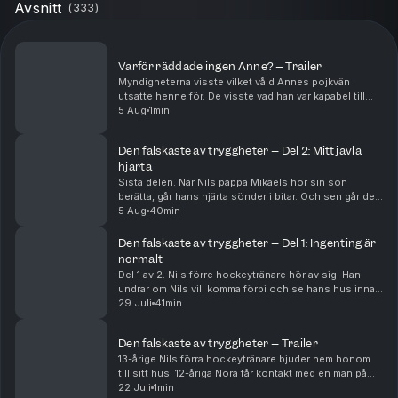
Avsnitt
(
333
)
Varför räddade ingen Anne? – Trailer
Myndigheterna visste vilket våld Annes pojkvän
utsatte henne för. De visste vad han var kapabel till
och de visste om hennes och anhörigas rädsla. Men
5 Aug
1min
trots det, klarade samhället inte av att skydda h...
Den falskaste av tryggheter – Del 2: Mitt jävla
hjärta
Sista delen. När Nils pappa Mikaels hör sin son
berätta, går hans hjärta sönder i bitar. Och sen går det
fort. Polisen hittar totalt nio pojkar som Nils förra
5 Aug
40min
tränare Arvid haft kontakt med. Arvid har...
Den falskaste av tryggheter – Del 1: Ingenting är
normalt
Del 1 av 2. Nils förre hockeytränare hör av sig. Han
undrar om Nils vill komma förbi och se hans hus innan
han ska flytta. Nils, en 13-åring som säger YOLO och ja
29 Juli
41min
till det mesta, hänger på. Men där i ...
Den falskaste av tryggheter – Trailer
13-årige Nils förra hockeytränare bjuder hem honom
till sitt hus. 12-åriga Nora får kontakt med en man på
nätet, som på fritiden är danslärare. Det här är en
22 Juli
1min