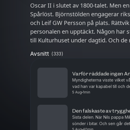
Oscar II i slutet av 1800-talet. Men e
Spårlöst. Björnstölden engagerar rik
och Leif GW Persson på plats. Rättvik
personalen en upptäckt. Någon har st
till Kulturhuset under dagtid. Och d
kulturhuset kvällen innan. Vilka var de? Medverkande: Lena Krång
Avsnitt
(
333
)
kulturchef Rättviks kommun Karin Jö
ungdomsbibliotekarie Rättviks komm
Varför räddade ingen An
Rättviks kommun Kjell Bond, gruppchef polisen Da
Myndigheterna visste vilket v
räddningsledare Rättviksborna Melvin, Lars Gösta, Kristina, Emanuel, Per,
vad han var kapabel till och 
Mats, Magnus. Martin Clarstedt, miljö- och byggchef Rättviks kommun
5 Aug
1min
trots det, klarade samhället int
Hasse Aro, programledare Efterlyst Isak, fd anställd på Securitas Kevin
Gavelin, fd städare på kulturhuset Bengt Stor, jägare Fredrik Ollén,
Den falskaste av trygghet
kommunalråd Rättvik Samuel Edvinsso
Sista delen. När Nils pappa Mi
sönder i bitar. Och sen går det 
Producent och reporter: Peter Grop
5 Aug
40min
förra tränare Arvid haft kontakt