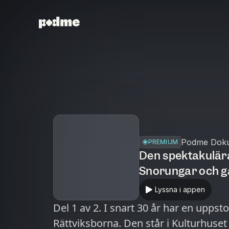
Podme Dok
PREMIUM
Den spektakulära
Snorungar och g
Lyssna i appen
Del 1 av 2. I snart 30 år har en upps
Rättviksborna. Den står i Kulturhuset och den är skjuten av självaste kung