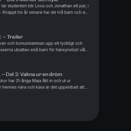
ar studenten blir Lova och Jonathan ett par, i
e. Knappt tre år senare har de två barn och en
ycklig familj. ...
 – Trailer
pan och bonusmamman upp ett lyckligt och
lisserna utsattes små barn för hänsynslöst våld
 små barnen förnedrades...
 – Del 2: Vakna ur en dröm
kor har 31-åriga Maja åkt in och ut ur
ör hennes nära och kära är det uppenbart att
nner sig i en psykos. Me...