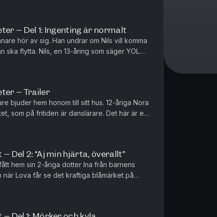
ter – Del 1: Ingenting är normalt
ränare hör av sig. Han undrar om Nils vill komma
n ska flytta. Nils, en 13-åring som säger YOLO
. Men där i ...
ter – Trailer
re bjuder hem honom till sitt hus. 12-åriga Nora
t, som på fritiden är danslärare. Det här är en
 två barn,...
– Del 2: “Aj min hjärta, överallt”
fått hem sin 2-åriga dotter Ina från barnens
r Lova får se det kraftiga blåmärket på
ron för den 4-årige sonen...
 – Del 1: Mörker och kyla