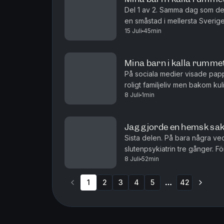
Del 1 av 2. Samma dag som de t
en småstad i mellersta Sverig
15 Juli
45min
stor lägenhet, men de är ingen l
Mina barn i kalla rummet
På sociala medier visade pap
roligt familjeliv men bakom ku
8 Juli
1min
av tortyrliknande karaktär. De
Jag gjorde en hemsk sak
Sista delen. På bara några vec
slutenpsykiatrin tre gånger. F
8 Juli
52min
hon inte är sig själv, utan befi
1
2
3
4
5
42
More pages