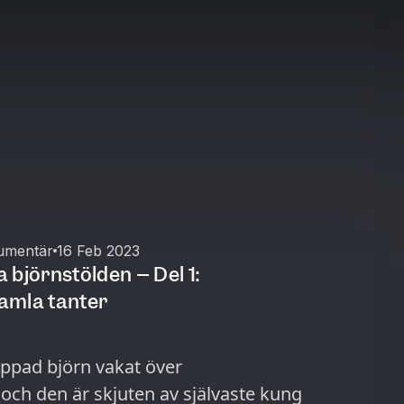
umentär
16 Feb 2023
 björnstölden – Del 1:
amla tanter
toppad björn vakat över