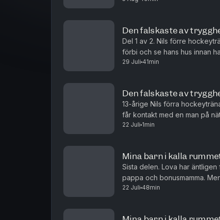
Den falskaste av trygghe
Del 1 av 2. Nils förre hockeyt
förbi och se hans hus innan ha
29 Juli
41min
och ja till det mesta, hänger på
Den falskaste av trygghe
13-årige Nils förra hockeyträna
får kontakt med en man på näte
22 Juli
1min
berättelse om två olika fall. Om
Mina barn i kalla rummet 
Sista delen. Lova har äntligen 
pappa och bonusmamma. Men nä
22 Juli
48min
baksidan av dotterns lår blir o
Mina barn i kalla rummet