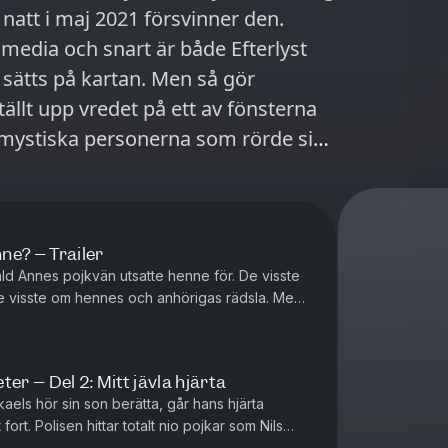
n natt i maj 2021 försvinner den.
smedia och snart är både Efterlyst
 sätts på kartan. Men så gör
ällt upp vredet på ett av fönsterna
e mystiska personerna som rörde sig i
lin,
nses-Brandt, barn och
un Helene Bergman, kulturstrateg
ne? – Trailer
vid Johansson,
åld Annes pojkvän utsatte henne för. De visste
de visste om hennes och anhörigas rädsla. Men
e av att skydda h...
er – Del 2: Mitt jävla hjärta
n, kriminaltekniker polisen
kaels hör sin son berätta, går hans hjärta
fort. Polisen hittar totalt nio pojkar som Nils
man
 med. Arvid har...