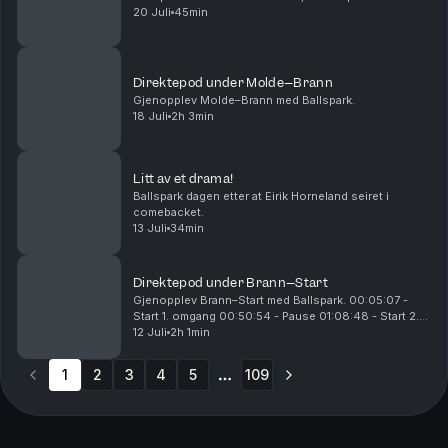
20 Juli
45min
Direktepod under Molde–Brann
Gjenopplev Molde–Brann med Ballspark.
18 Juli
2h 3min
Litt av et drama!
Ballspark dagen etter at Eirik Horneland seiret i
comebacket.
13 Juli
34min
Direktepod under Brann–Start
Gjenopplev Brann–Start med Ballspark. 00:05:07 -
Start 1. omgang 00:50:54 - Pause 01:08:48 - Start 2.
omgang 01:16:04 - 0-1 til Start 01:31:20 - 1-1 til Brann
12 Juli
2h 1min
01:53:09 - 2-1 til Brann
1
2
3
4
5
109
More pages