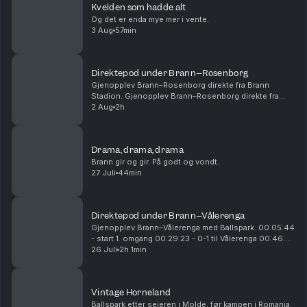
Kvelden som hadde alt
Og det er enda mye mer i vente.
3 Aug
57min
Direktepod under Brann–Rosenborg
Gjenopplev Brann–Rosenborg direkte fra Brann
Stadion. Gjenopplev Brann–Rosenborg direkte fra
Brann Stadion. 00:14:54 - Start 1. omgang 00:28:15 -
2 Aug
2h
Mål! 1-0 Castro 01:01:00 - Pause 01:05:00 - Start
2....
Drama, drama, drama
Brann gir og gir. På godt og vondt.
27 Juli
44min
Direktepod under Brann–Vålerenga
Gjenopplev Brann–Vålerenga med Ballspark. 00:05:44
- start 1. omgang 00:29:23 - 0-1 til Vålerenga 00:46:25
- 0-2 til Vålerenga 00:54:26 - 0-3 til Vålerenga
26 Juli
2h 1min
00:55:25 - pause 01:10:15 - start 2. omgan...
Vintage Horneland
Ballspark etter seieren i Molde, før kampen i Romania.