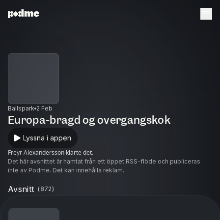
Ballspark
2 Feb
Europa-bragd og overgangskok
Lyssna i appen
Freyr Alexandersson klarte det.
Det här avsnittet är hämtat från ett öppet RSS-flöde och publiceras
inte av Podme. Det kan innehålla reklam.
Avsnitt
(
872
)