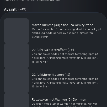
inte av Podme. Det kan innehålla reklam.
Avsnitt
(
749
)
Maren Sømme (30) døde - så kom ryktene
Maren Sømme ble funnet alvorlig skadet i en bolig på
Nærbø og døde senere av skadene. Kjæresten
hennes er siktet for drap, men nekter straffskyld. I
6 Aug
24min
denne episoden går Tor-Erling Thømt Ruud og
Øystein...
22. juli: Hva ble straffen? (2:2)
77 mennesker døde i det største terrorangrepet på
norsk jord. Krimkommentator Øystein Milli og Tor-
Erling Thømt Ruud går gjennom etterspillet av 22. juli i
16 Juli
37min
2011. Ansvarlig redaktør Gard Steiro
22. juli: Marerittdagen (1:2)
77 mennesker døde i det største terrorangrepet på
norsk jord. Krimkommentator Øystein Milli og Tor-
Erling Thømt Ruud går gjennom terrorhandlingene den
16 Juli
48min
22. juli i 2011 som har preget Norge siden. Ansva...
Rettssaken mot Wangen (5): Dommen
Dommen mot Steinar Wangen har kommet. Han var