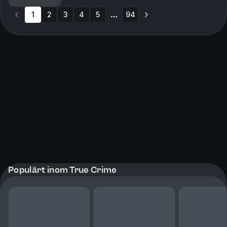
Krimkommentator Øystein Milli og Tor-Erling Thømt ...
1
2
3
4
5
94
More pages
Populärt inom True Crime