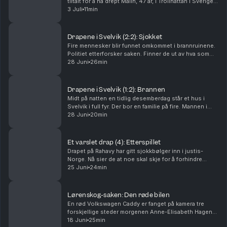
tiltalt for å ha drept Malin, 47 år, i Trollhättan i Sverige i
september 2024. Det store spørsmålet i rettssaken
3 Juli
11min
var om han brukte en pute. Tor-Erling Thø...
Drapene i Svelvik (2:2): Sjokket
Fire mennesker blir funnet omkommet i brannruinene.
Politiet etterforsker saken. Finner de ut av hva som
har skjedd? Og hvorfor? Ansvarlig redaktør Gard
28 Juni
26min
Steiro
Drapene i Svelvik (1:2): Brannen
Midt på natten en tidlig desemberdag står et hus i
Svelvik i full fyr. Der bor en familie på fire. Mannen i
huset er brannmann. Hva har skjedd? Ansvarlig
28 Juni
20min
redaktør Gard Steiro
Et varslet drap (4): Etterspillet
Drapet på Rahavy har gitt sjokkbølger inn i justis-
Norge. Nå sier de at noe skal skje for å forhindre
lignende saker. Men kommer lovnadene til å bli fulgt
25 Juni
24min
opp? Krimkommentator Øystein Milli og Tor-Erl...
Lørenskog-saken: Den røde bilen
En rød Volkswagen Caddy er fanget på kamera tre
forskjellige steder morgenen Anne-Elisabeth Hagen
forsvant. Politiet jakter svar: Hva gjorde den der?
18 Juni
25min