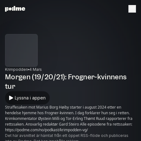
Krimpodden
4 Mars
Morgen (19/20/21): Frogner-kvinnens
tur
Lyssna i appen
Straffesaken mot Marius Borg Høiby starter i august 2024 etter en
hendelse hjemme hos Frogner-kvinnen. I dag forklarer hun seg i retten.
Krimkommentator Øystein Milli og Tor-Erling Thømt Ruud rapporterer fra
rettssaken. Ansvarlig redaktør Gard Steiro Alle episodene fra rettssaken:
https://podme.com/no/podkast/krimpodden-vg/
Det här avsnittet är hämtat från ett öppet RSS-flöde och publiceras