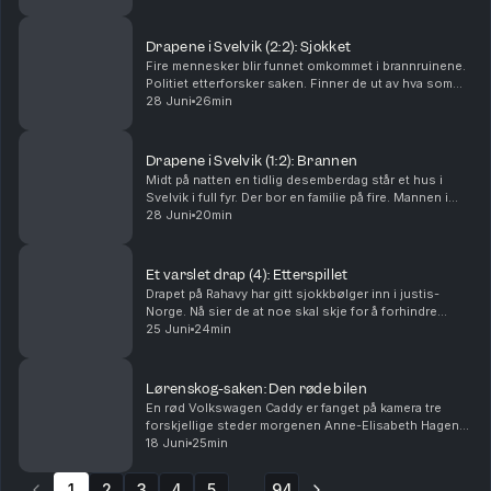
var om han brukte en pute. Tor-Erling Thø...
Drapene i Svelvik (2:2): Sjokket
Fire mennesker blir funnet omkommet i brannruinene.
Politiet etterforsker saken. Finner de ut av hva som
har skjedd? Og hvorfor? Ansvarlig redaktør Gard
28 Juni
26min
Steiro
Drapene i Svelvik (1:2): Brannen
Midt på natten en tidlig desemberdag står et hus i
Svelvik i full fyr. Der bor en familie på fire. Mannen i
huset er brannmann. Hva har skjedd? Ansvarlig
28 Juni
20min
redaktør Gard Steiro
Et varslet drap (4): Etterspillet
Drapet på Rahavy har gitt sjokkbølger inn i justis-
Norge. Nå sier de at noe skal skje for å forhindre
lignende saker. Men kommer lovnadene til å bli fulgt
25 Juni
24min
opp? Krimkommentator Øystein Milli og Tor-Erl...
Lørenskog-saken: Den røde bilen
En rød Volkswagen Caddy er fanget på kamera tre
forskjellige steder morgenen Anne-Elisabeth Hagen
forsvant. Politiet jakter svar: Hva gjorde den der?
18 Juni
25min
Krimkommentator Øystein Milli og Tor-Erling Thømt ...
1
2
3
4
5
94