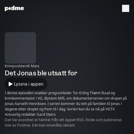
Krimpodden
5 Mars
Det Jonas ble utsatt for
Lyssna i appen
I denne episoden snakker programleder Tor-Erling Thømt Ruud og
krimkommentator i VG, Øystein Milli, om dokumentarserien om drapet på
Jonas Aarseth Henriksen. I serien kommer du tett på familien til Jonas i
dagene etter drapet og frem til i dag. Serien kan du se nå på VGTV.
Ansvarlig redaktør Gard Steiro
Det här avsnittet är hämtat från ett öppet RSS-flöde och publiceras
inte av Podme. Det kan innehålla reklam.