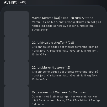
Avsnitt
(
749
)
Maren Sømme (30) døde - så kom ryktene
Maren Sømme ble funnet alvorlig skadet i en bolig på
Nærbø og døde senere av skadene. Kjæresten
hennes er siktet for drap, men nekter straffskyld. I
6 Aug
24min
denne episoden går Tor-Erling Thømt Ruud og
Øystein...
22. juli: Hva ble straffen? (2:2)
77 mennesker døde i det største terrorangrepet på
norsk jord. Krimkommentator Øystein Milli og Tor-
Erling Thømt Ruud går gjennom etterspillet av 22. juli i
16 Juli
37min
2011. Ansvarlig redaktør Gard Steiro
22. juli: Marerittdagen (1:2)
77 mennesker døde i det største terrorangrepet på
norsk jord. Krimkommentator Øystein Milli og Tor-
Erling Thømt Ruud går gjennom terrorhandlingene den
16 Juli
48min
22. juli i 2011 som har preget Norge siden. Ansva...
Rettssaken mot Wangen (5): Dommen
Dommen mot Steinar Wangen har kommet. Han var
tiltalt for å ha drept Malin, 47 år, i Trollhättan i Sverige i
september 2024. Det store spørsmålet i rettssaken
3 Juli
11min