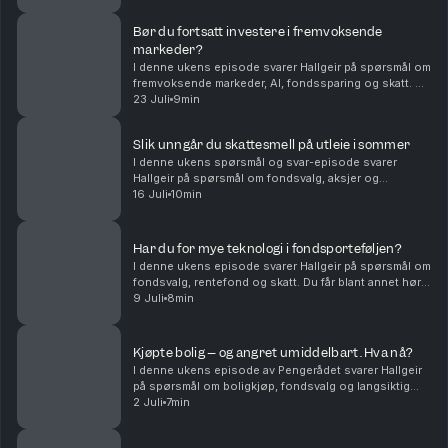
unge sjåfører kan få billigere bilforsikring – ...
Bør du fortsatt investere i fremvoksende
markeder?
I denne ukens episode svarer Hallgeir på spørsmål om
fremvoksende markeder, AI, fondssparing og skatt. Du
får blant annet høre om: • Hvorfor fremvoksende
23 Juli
9min
markeder fortsatt kan være en viktig del av en...
Slik unngår du skattesmell på utleie i sommer
I denne ukens spørsmål og svar-episode svarer
Hallgeir på spørsmål om fondsvalg, aksjer og
skatteregler for utleie. Du får blant annet høre om: •
16 Juli
10min
Hvorfor flerfaktorfond har hengt etter vanlige
indeksf...
Har du for mye teknologi i fondsporteføljen?
I denne ukens episode svarer Hallgeir på spørsmål om
fondsvalg, rentefond og skatt. Du får blant annet høre
om: • Hvordan du kan redusere teknologivekten i
9 Juli
8min
porteføljen når du allerede sparer i globale...
Kjøpte bolig – og angret umiddelbart. Hva nå?
I denne ukens episode av Pengerådet svarer Hallgeir
på spørsmål om boligkjøp, fondsvalg og langsiktig
sparing. Du får blant annet høre om: • Hva du bør gjøre
2 Juli
7min
dersom du kjøper bolig og raskt innser at ...