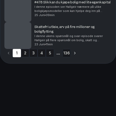
#478 Slik kan du kjøpe bolig med lite egenkapital
I denne episoden ser Hallgeir nærmere på ulike
boligkjøpsmodeller som kan hjelpe deg inn på
boligmarkedet selv om egenkapitalen er liten – eller
25 Juni
39min
mangler helt. Du får blant annet høre om: • Hvordan
del...
Skattefri utleie, arv på fire millioner og
boligflytting
I denne ukens spørsmål og svar-episode svarer
Hallgeir på flere spørsmål om bolig, skatt og
investeringer. Du får blant annet høre om: • Når utleie
23 Juni
11min
av den andre delen av en tomannsbolig kan bli
1
2
3
skatte...
4
5
136
More pages