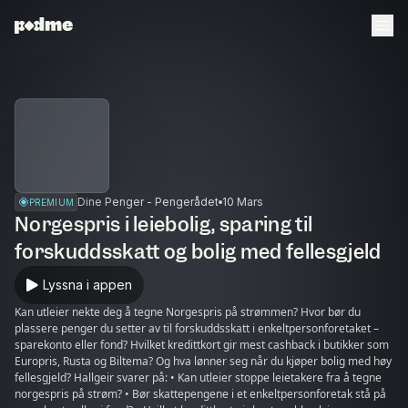
Dine Penger - Pengerådet
10 Mars
PREMIUM
Norgespris i leiebolig, sparing til
forskuddsskatt og bolig med fellesgjeld
Lyssna i appen
Kan utleier nekte deg å tegne Norgespris på strømmen? Hvor bør du
plassere penger du setter av til forskuddsskatt i enkeltpersonforetaket –
sparekonto eller fond? Hvilket kredittkort gir mest cashback i butikker som
Europris, Rusta og Biltema? Og hva lønner seg når du kjøper bolig med høy
fellesgjeld? Hallgeir svarer på: • Kan utleier stoppe leietakere fra å tegne
norgespris på strøm? • Bør skattepengene i et enkeltpersonforetak stå på