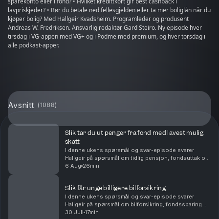
sparekonto eller i fond? • Hvilket kredittkort gir best cashback i
lavpriskjeder? • Bør du betale ned fellesgjelden eller ta mer boliglån når du
kjøper bolig? Med Hallgeir Kvadsheim. Programleder og produsent
Andreas W. Fredriksen. Ansvarlig redaktør Gard Steiro. Ny episode hver
tirsdag i VG-appen med VG+ og i Podme med premium, og hver torsdag i
alle podkast-apper.
Avsnitt
(
1088
)
Slik tar du ut penger fra fond med lavest mulig
skatt
I denne ukens spørsmål og svar-episode svarer
Hallgeir på spørsmål om tidlig pensjon, fondsuttak og
langsiktig sparing. Du får blant annet høre om: Hvor
6 Aug
26min
mye du kan ta ut fra en stor fondsportefølje hv...
Slik får unge billigere bilforsikring
I denne ukens spørsmål og svar-episode svarer
Hallgeir på spørsmål om bilforsikring, fondssparing og
familieøkonomi. Du får blant annet høre om: Hvordan
30 Juli
17min