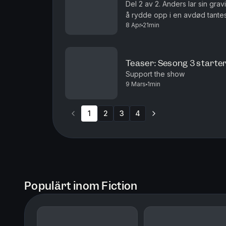
Del 2 av 2. Anders lar sin gr
å rydde opp i en avdød tantes
8 Apr
21min
vannsengen hennes, den fra 80
Teaser: Sesong 3 starter
Support the show
9 Mars
1min
1
2
3
4
Populärt inom Fiction