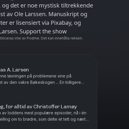
 og det er noe mystisk tiltrekkende
er er lisensiert via Pixabay, og
tilrettelagt for podkasten av Jonas A. Larsen. Support the show
ubliceras inte av Podme. Det kan innehålla reklam.
nas A. Larsen
inne løsningen på problemene sine på
v den vakre Bøkeskogen ... En tidligere
 «Gratistjeneste», som er p...
, for alltid av Christoffer Lamøy
en av loddens mest populære episoder, nå i én
telling om to brødre, som delte et tett og nært
kommer til å hjem...