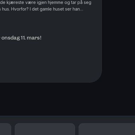
avide kjæreste være igjen hjemme og tar på seg
 hus. Hvorfor? I det gamle huset ser han
-tallet, og det er noe my...
 onsdag 11. mars!