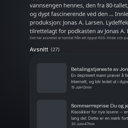
vannsengen hennes, den fra 80-tallet,
og dypt fascinerende ved den ... Innlest av Ole Larssen. Manuskript og
produksjon: Jonas A. Larsen. Lydeffekt
Det här avsnittet är hämtat från ett öppet RSS-flöde och p
Avsnitt
(
27
)
Betalingstjeneste av Jo
En deprimert mann prøver å f
Internett, og blir ledet ut i dypet a
15 Juli
13min
versjon av folkeskrekk-novella
Sommerreprise: Du og jeg
Klassikker for nye lesere -- 
lang del. Dette er en mørk for
30 Juni
47min
bånd, og som har gjort noe de 