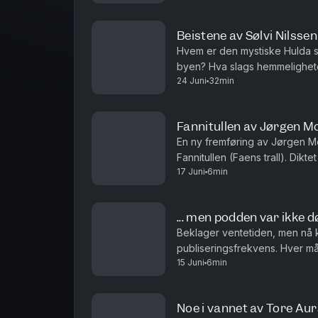
Beistene av Sølvi Nilssen
Hvem er den mystiske Hulda so
byen? Hva slags hemmelighete
24 Juni
32min
Hvem er de fryktinngytende be
Fannitullen av Jørgen M
En ny fremføring av Jørgen Mo
Fannitullen (Faens trall). Dikte
17 Juni
6min
stammer fra 1700-tallets Halling
... men podden var ikke d
Beklager ventetiden, men nå
publiseringsfrekvens. Hver m
15 Juni
6min
bonusepisode, som kan være al
Noe i vannet av Tore Aur