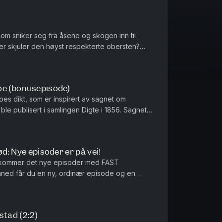
m sniker seg fra åsene og skogen inn til
r skjuler den høyst respekterte obersten?
istene, og hva er egentlig onds...
oe (bonusepisode)
es dikt, som er inspirert av sagnet om
t ble publisert i samlingen Digte i 1856. Sagnet
dal. Innlest, produ...
ød: Nye episoder er på vei!
 kommer det nye episoder med FAST
åned får du en ny, ordinær episode og en
t fra et gammelt sagn, en samling med kor...
stad (2:2)