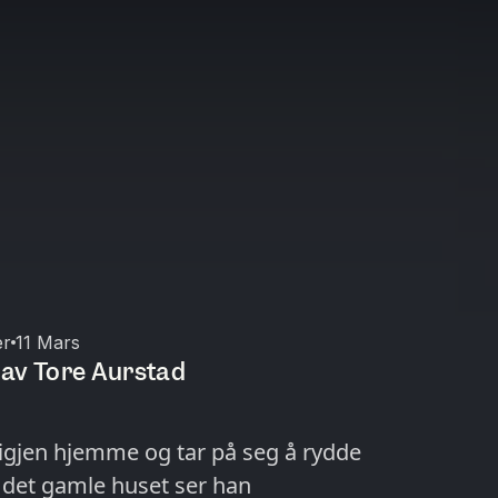
er
11 Mars
) av Tore Aurstad
 igjen hjemme og tar på seg å rydde
I det gamle huset ser han