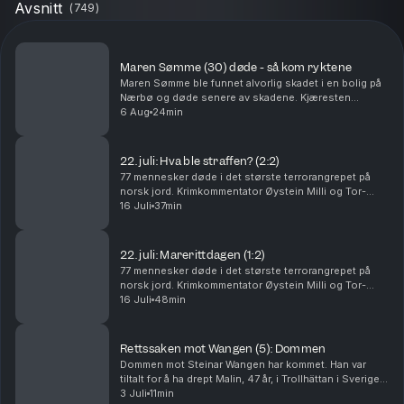
Avsnitt
(
749
)
Maren Sømme (30) døde - så kom ryktene
Maren Sømme ble funnet alvorlig skadet i en bolig på
Nærbø og døde senere av skadene. Kjæresten
hennes er siktet for drap, men nekter straffskyld. I
6 Aug
24min
denne episoden går Tor-Erling Thømt Ruud og
Øystein...
22. juli: Hva ble straffen? (2:2)
77 mennesker døde i det største terrorangrepet på
norsk jord. Krimkommentator Øystein Milli og Tor-
Erling Thømt Ruud går gjennom etterspillet av 22. juli i
16 Juli
37min
2011. Ansvarlig redaktør Gard Steiro
22. juli: Marerittdagen (1:2)
77 mennesker døde i det største terrorangrepet på
norsk jord. Krimkommentator Øystein Milli og Tor-
Erling Thømt Ruud går gjennom terrorhandlingene den
16 Juli
48min
22. juli i 2011 som har preget Norge siden. Ansva...
Rettssaken mot Wangen (5): Dommen
Dommen mot Steinar Wangen har kommet. Han var
tiltalt for å ha drept Malin, 47 år, i Trollhättan i Sverige i
september 2024. Det store spørsmålet i rettssaken
3 Juli
11min