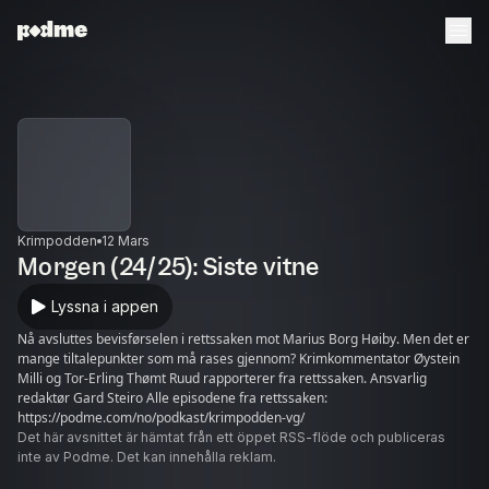
Krimpodden
12 Mars
Morgen (24/25): Siste vitne
Lyssna i appen
Nå avsluttes bevisførselen i rettssaken mot Marius Borg Høiby. Men det er
mange tiltalepunkter som må rases gjennom? Krimkommentator Øystein
Milli og Tor-Erling Thømt Ruud rapporterer fra rettssaken. Ansvarlig
redaktør Gard Steiro Alle episodene fra rettssaken:
https://podme.com/no/podkast/krimpodden-vg/
Det här avsnittet är hämtat från ett öppet RSS-flöde och publiceras
inte av Podme. Det kan innehålla reklam.