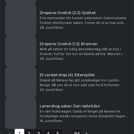
var om han brukte en pute. Tor-Erling Thø...
Drapene i Svelvik (2:2): Sjokket
Fire mennesker blir funnet omkommet i brannruinene.
Politiet etterforsker saken. Finner de ut av hva som
har skjedd? Og hvorfor? Ansvarlig redaktør Gard
28 Juni
26min
Steiro
Drapene i Svelvik (1:2): Brannen
Midt på natten en tidlig desemberdag står et hus i
Svelvik i full fyr. Der bor en familie på fire. Mannen i
huset er brannmann. Hva har skjedd? Ansvarlig
28 Juni
20min
redaktør Gard Steiro
Et varslet drap (4): Etterspillet
Drapet på Rahavy har gitt sjokkbølger inn i justis-
Norge. Nå sier de at noe skal skje for å forhindre
lignende saker. Men kommer lovnadene til å bli fulgt
25 Juni
24min
opp? Krimkommentator Øystein Milli og Tor-Erl...
Lørenskog-saken: Den røde bilen
En rød Volkswagen Caddy er fanget på kamera tre
forskjellige steder morgenen Anne-Elisabeth Hagen
forsvant. Politiet jakter svar: Hva gjorde den der?
18 Juni
25min
Krimkommentator Øystein Milli og Tor-Erling Thømt ...
1
2
3
4
5
94