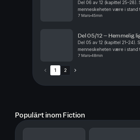
Del 06 av 12 (kapittel 25–28). 
menneskeheten være i stand ti
7 Mars
45min
legevitenskapen noensinne? An
Del 05/12 – Hemmelig l
Del 05 av 12 (kapittel 21–24). 
menneskeheten være i stand ti
7 Mars
48min
legevitenskapen noensinne? An
1
2
Populärt inom Fiction