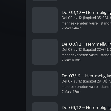
Del 09/12 – Hemmelig l
Del 09 av 12 (kapittel 35–38). 
menneskeheten være i stand ti
7 Mars
54min
legevitenskapen noensinne? An
Del 08/12 – Hemmelig l
Del 08 av 12 (kapittel 32–34). 
menneskeheten være i stand ti
7 Mars
51min
legevitenskapen noensinne? An
Del 07/12 – Hemmelig li
Del 07 av 12 (kapittel 29–31). 
menneskeheten være i stand ti
7 Mars
47min
legevitenskapen noensinne? An
Del 06/12 – Hemmelig l