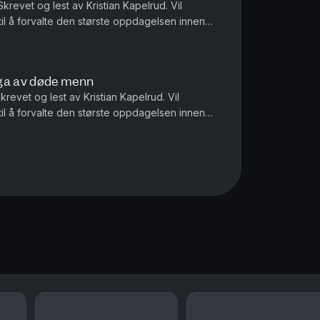
Skrevet og lest av Kristian Kapelrud. Vil
l å forvalte den største oppdagelsen innen
drew Reid har fått erfare ...
iga av døde menn
Skrevet og lest av Kristian Kapelrud. Vil
l å forvalte den største oppdagelsen innen
drew Reid har fått erfare ...