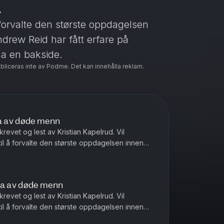
.
forvalte den største oppdagelsen
rew Reid har fått erfare på
ha en bakside.
ubliceras inte av Podme. Det kan innehålla reklam.
ga av døde menn
Skrevet og lest av Kristian Kapelrud. Vil
l å forvalte den største oppdagelsen innen
drew Reid har fått erfare ...
ga av døde menn
Skrevet og lest av Kristian Kapelrud. Vil
l å forvalte den største oppdagelsen innen
drew Reid har fått erfare ...