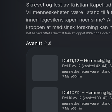
Skrevet og lest av Kristian Kapelrud
Vil menneskeheten være i stand til å 
innen legevitenskapen noensinne? And
kroppen at medisinsk forskning kan 
Det här avsnittet är hämtat från ett öppet RSS-flöde och p
Avsnitt
(
13
)
Del 11/12 – Hemmelig li
Del 11 av 12 (kapittel 42–44). 
menneskeheten være i stand ti
7 Mars
50min
legevitenskapen noensinne? An
Del 10/12 – Hemmelig li
Del 10 av 12 (kapittel 39–41). 
menneskeheten være i stand ti
7 Mars
52min
legevitenskapen noensinne? An