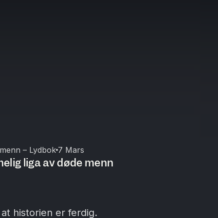
 menn – Lydbok
7 Mars
elig liga av døde menn
t historien er ferdig.