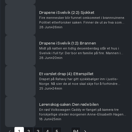
var om han brukte en pute. Tor-Erling Thø...
Drapene i Svelvik (2:2): Sjokket
Fire mennesker blir funnet omkommet i brannruinene.
Politiet etterforsker saken. Finner de ut av hva som
har skjedd? Og hvorfor? Ansvarlig redaktør Gard
28 Juni
26min
Steiro
Drapene i Svelvik (1:2): Brannen
Midt på natten en tidlig desemberdag står et hus i
Svelvik i full fyr. Der bor en familie på fire. Mannen i
huset er brannmann. Hva har skjedd? Ansvarlig
28 Juni
20min
redaktør Gard Steiro
Et varslet drap (4): Etterspillet
Drapet på Rahavy har gitt sjokkbølger inn i justis-
Norge. Nå sier de at noe skal skje for å forhindre
lignende saker. Men kommer lovnadene til å bli fulgt
25 Juni
24min
opp? Krimkommentator Øystein Milli og Tor-Erl...
Lørenskog-saken: Den røde bilen
En rød Volkswagen Caddy er fanget på kamera tre
forskjellige steder morgenen Anne-Elisabeth Hagen
forsvant. Politiet jakter svar: Hva gjorde den der?
18 Juni
25min
Krimkommentator Øystein Milli og Tor-Erling Thømt ...
1
2
3
4
5
94