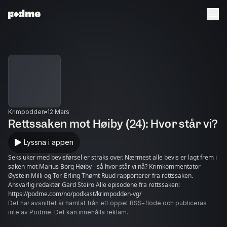
Krimpodden
12 Mars
Rettssaken mot Høiby (24): Hvor står vi?
Lyssna i appen
Seks uker med bevisførsel er straks over. Nærmest alle bevis er lagt frem i
saken mot Marius Borg Høiby - så hvor står vi nå? Krimkommentator
Øystein Milli og Tor-Erling Thømt Ruud rapporterer fra rettssaken.
Ansvarlig redaktør Gard Steiro Alle episodene fra rettssaken:
https://podme.com/no/podkast/krimpodden-vg/
Det här avsnittet är hämtat från ett öppet RSS-flöde och publiceras
inte av Podme. Det kan innehålla reklam.