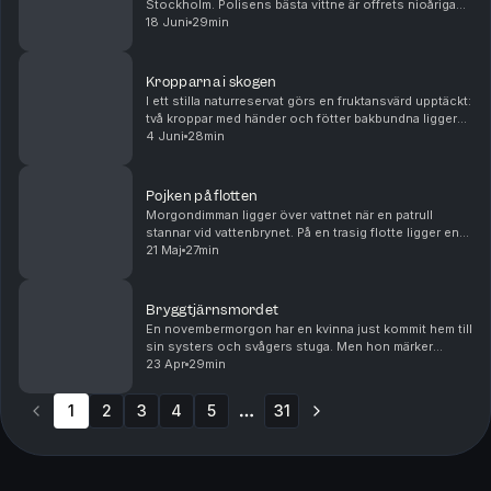
Stockholm. Polisens bästa vittne är offrets nioåriga
lekkamrat och misstankarna pekar i en mycket ovanlig
18 Juni
29min
riktning. Men problemet är att polisen ...
Kropparna i skogen
I ett stilla naturreservat görs en fruktansvärd upptäckt:
två kroppar med händer och fötter bakbundna ligger
övergivna bland träden. De har blivit brutalt mördade
4 Juni
28min
och har tortyrliknande skador. Polise...
Pojken på flotten
Morgondimman ligger över vattnet när en patrull
stannar vid vattenbrynet. På en trasig flotte ligger en
död pojke. Bara hundra meter bort ligger en övergiven
21 Maj
27min
stuga, känd som ett tillhåll dit barn bruk...
Bryggtjärnsmordet
En novembermorgon har en kvinna just kommit hem till
sin systers och svågers stuga. Men hon märker
snabbt att något fruktansvärt har hänt: på golvet ligger
23 Apr
29min
makarna blodiga. De är döda. Bland byborna s...
1
2
3
4
5
31
More pages