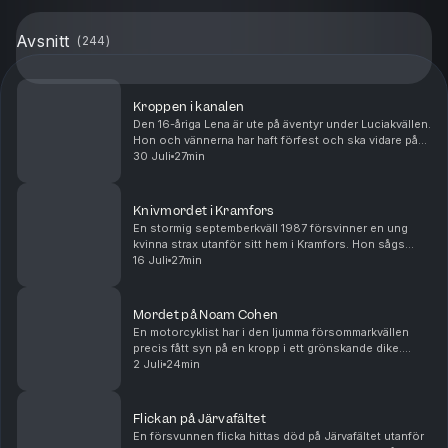
Avsnitt
(
244
)
Kroppen i kanalen
Den 16-åriga Lena är ute på äventyr under Luciakvällen.
Hon och vännerna har haft förfest och ska vidare på
klubb. Men Lena kommer aldrig fram. Det hela avskrivs
30 Juli
27min
först som en olycka. Men när en annan ...
Knivmordet i Kramfors
En stormig septemberkväll 1987 försvinner en ung
kvinna strax utanför sitt hem i Kramfors. Hon sågs
senast när hon rastade sin hund. Dagen efter görs en
16 Juli
27min
förfärlig upptäckt som skakar staden i grunden ...
Mordet på Noam Cohen
En motorcyklist har i den ljumma försommarkvällen
precis fått syn på en kropp i ett grönskande dike.
Kroppen ligger i en märklig position, och rör sig inte
2 Juli
24min
när han ropar. Bredvid den ligger en blodig ...
Flickan på Järvafältet
En försvunnen flicka hittas död på Järvafältet utanför