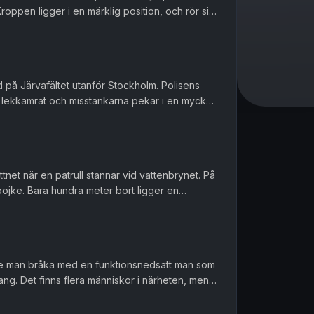
roppen ligger i en märklig position, och rör sig
 ligger en blodig ...
d på Järvafältet utanför Stockholm. Polisens
ga lekkamrat och misstankarna pekar i en mycket
är att polisen ...
net när en patrull stannar vid vattenbrynet. På
 pojke. Bara hundra meter bort ligger en
llhåll dit barn bruk...
ade män bråka med en funktionsnedsatt man som
ng. Det finns flera människor i närheten, men
ropar ena gärnings...