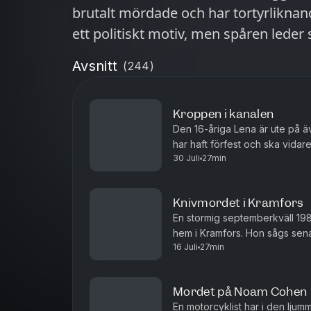
brutalt mördade och har tortyrliknan
ett politiskt motiv, men spåren leder 
Avsnitt
(
244
)
Kroppen i kanalen
Den 16-åriga Lena är ute på ä
har haft förfest och ska vida
30 Juli
27min
hela avskrivs först som en oly
Knivmordet i Kramfors
En stormig septemberkväll 1987
hem i Kramfors. Hon sågs sena
16 Juli
27min
en förfärlig upptäckt som skak
Mordet på Noam Cohen
En motorcyklist har i den ljum