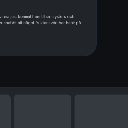
na just kommit hem till sin systers och
 snabbt att något fruktansvärt har hänt: på
 De är döda. Bland byborna s...