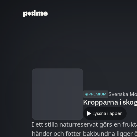
Svenska Mor
PREMIUM
Kropparna i sko
Lyssna i appen
I ett stilla naturreservat görs en fr
händer och fötter bakbundna ligger ö