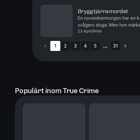
Bryggtjärnsmordet
En novembermorgon har en kvin
svågers stuga. Men hon märker
23 Apr
29min
golvet ligger makarna blodiga.
1
2
3
4
5
31
More pages
Populärt inom True Crime