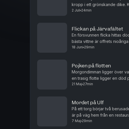
kropp i ett grönskande dike. K
2 Juli
24min
inte när han ropar. Bredvid den
Flickan på Järvafältet
En försvunnen flicka hittas dö
bästa vittne är offrets nioåri
18 Juni
29min
ovanlig riktning. Men problemet 
Pojken på flotten
Morgondimman ligger över vatt
en trasig flotte ligger en död
21 Maj
27min
övergiven stuga, känd som ett ti
Mordet på Ulf
På ett torg börjar två berus
är på väg hem från en restaura
7 Maj
29min
ingen vågar gripa in. Plötsligt 