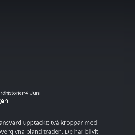
dhistorier
4 Juni
gen
uktansvärd upptäckt: två kroppar med
vergivna bland träden. De har blivit