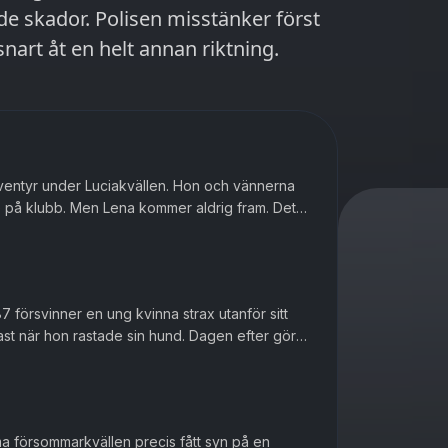
de skador. Polisen misstänker först
snart åt en helt annan riktning.
ventyr under Luciakvällen. Hon och vännerna
re på klubb. Men Lena kommer aldrig fram. Det
cka. Men när en annan ...
 försvinner en ung kvinna strax utanför sitt
st när hon rastade sin hund. Dagen efter görs
ar staden i grunden ...
ma försommarkvällen precis fått syn på en