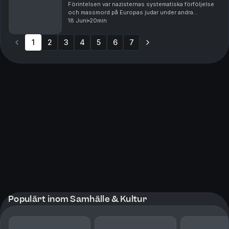
Förintelsen var nazisternas systematiska förföljelse
och massmord på Europas judar under andra
världskriget. Ungefär sex miljoner judar mördades,
18 Juni
20min
tillsammans med många andra grupper som nazisterna
såg...
1
2
3
4
5
6
7
Populärt inom Samhälle & Kultur