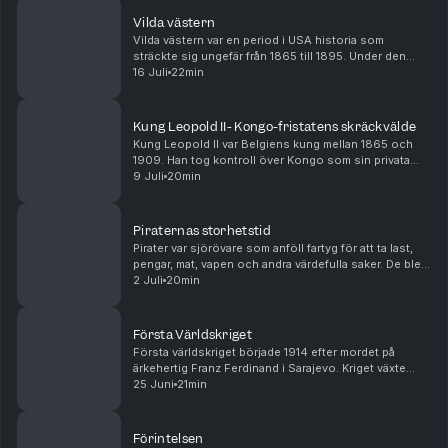
Vilda västern
Vilda västern var en period i USA historia som
sträckte sig ungefär från 1865 till 1895. Under den
tiden flyttade miljontals människor västerut i jakt på
16 Juli
22min
mark, arbete och ett bättre liv. Nya städer vä...
Kung Leopold II- Kongo-fristatens skräckvälde
Kung Leopold II var Belgiens kung mellan 1865 och
1909. Han tog kontroll över Kongo som sin privata
egendom och kallade området Kongo-fristaten. Där
9 Juli
20min
tvingades människor samla gummi och elfenben under
...
Piraternas storhetstid
Pirater var sjörövare som anföll fartyg för att ta last,
pengar, mat, vapen och andra värdefulla saker. De blev
särskilt kända under piraternas guldålder på 1600-
2 Juli
20min
och 1700-talet, då Karibien var fullt...
Första Världskriget
Första världskriget började 1914 efter mordet på
ärkehertig Franz Ferdinand i Sarajevo. Kriget växte
snabbt eftersom Europas stormakter redan var
25 Juni
21min
bundna till varandra genom allianser. Det blev ett myc...
Förintelsen