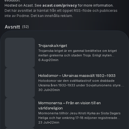
evolution.
Hosted on Acast. See
acast.com/privacy
for more information.
Det här avsnittet är hämtat från ett öppet RSS-flöde och publiceras
inte av Podme. Det kan innehålla reklam.
Avsnitt
(
52
)
Trojanska kriget
Trojanska kriget är en gammal berättelse om kriget
mellan grekerna och staden Troja. Enligt myten
började allt när Paris från Troja tog med sig Helena från
6 Aug
20min
Sparta, vilket fick grekiska kungar att saml...
Holodomor – Ukrainas massvält 1932–1933
Holodomor var den svältkatastrof som drabbade
Ukraina åren 1932–1933 under Sovjetunionens styre.
Miljontals människor dog när staten beslagtog
30 Juli
20min
spannmål och andra livsmedel samtidigt som
befolkningen h...
Mormonerna – Från en vision till en
världsreligion
Mormonerna tillhör Jesu Kristi Kyrka av Sista Dagars
Heliga och har omkring 17–18 miljoner registrerade
medlemmar världen över. Den största gruppen finns i
23 Juli
22min
USA, särskilt i delstaten Utah där kyrkan ha...