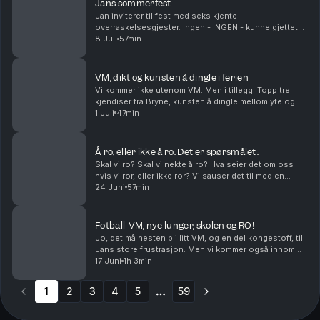
Jans sommerfest
Jan inviterer til fest med seks kjente
overraskelsesgjester. Ingen - INGEN - kunne gjettet
hvem som dukker opp på denne nordiske
8 Juli
57min
midtsommerfesten.
VM, dikt og kunsten å dingle i ferien
Vi kommer ikke utenom VM. Men i tillegg: Topp tre
kjendiser fra Bryne, kunsten å dingle mellom yte og
nyte i ferien, og et dikt om akkurat det.
1 Juli
47min
Å ro, eller ikke å ro. Det er spørsmålet.
Skal vi ro? Skal vi nekte å ro? Hva seier det om oss
hvis vi ror, eller ikke ror? Vi sauser det til med en
diskusjon om høy- og lavkultur, om festivaler og
24 Juni
57min
fotball og Gladmat og politikk og historie, ...
Fotball-VM, nye lunger, skolen og RO!
Jo, det må nesten bli litt VM, og en del kongestoff, til
Jans store frustrasjon. Men vi kommer også innom
alvorlige ting som skole, drapsforbund og
17 Juni
1h 3min
statsministere som later som de ror i fjernsynet.
1
2
3
4
5
59
More pages