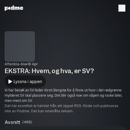
Aftenbla-bla
18 Apr
EKSTRA: Hvem, og hva, er SV?
Lyssna i appen
Vi har besøk av SV-leder Kirsti Bergstø for å finne ut hvor i det rødgrønne
mylderet SV skal plassere seg. Det blir også noe om våpen og raske biler,
men mest om SV.
Det här avsnittet är hämtat från ett öppet RSS-flöde och publiceras
inte av Podme. Det kan innehålla reklam.
Avsnitt
(
468
)