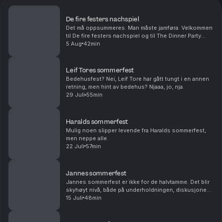
De fire festers nachspiel
Det må oppsummeres. Man måste jamføra. Velkommen
til De fire festers nachspiel og til The Dinner Party
Awards.
5 Aug
42min
Leif Tores sommerfest
Bedehusfest? Nei, Leif Tore har gått tungt i en annen
retning, men hint av bedehus? Njaaa, jo, nja.
29 Juli
55min
Haralds sommerfest
Mulig noen slipper levende fra Haralds sommerfest,
men neppe alle.
22 Juli
57min
Jannes sommerfest
Jannes sommerfest er ikke for de halvtamme. Det blir
skyhøyt nivå, både på underholdningen, diskusjonene
og serveringen.
15 Juli
48min