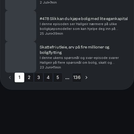
sparing. Du får blant annet høre om: • Hva du bør gjøre
2 Juli
7min
dersom du kjøper bolig og raskt innser at ...
#478 Slik kan du kjøpe bolig med lite egenkapital
I denne episoden ser Hallgeir nærmere på ulike
boligkjøpsmodeller som kan hjelpe deg inn på
boligmarkedet selv om egenkapitalen er liten – eller
25 Juni
39min
mangler helt. Du får blant annet høre om: • Hvordan
del...
Skattefri utleie, arv på fire millioner og
boligflytting
I denne ukens spørsmål og svar-episode svarer
Hallgeir på flere spørsmål om bolig, skatt og
investeringer. Du får blant annet høre om: • Når utleie
23 Juni
11min
av den andre delen av en tomannsbolig kan bli
1
2
3
skatte...
4
5
136
More pages