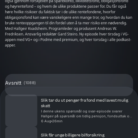
også gjennom forskjellen på sparekonto, likviditetsfond, obligasjonsfond
og høyrentefond – og hvem de ulike produktene passer for. Du får også
høre hvilke risikoer du faktisk tar i de ulike rentefondene, hvorfor
obligasjonsfond kan være vanskeligere enn mange tror, og hvordan du kan
bruke renteoppgangen til din fordel uten å ta mer risiko enn nødvendig.
Med Hallgeir Kvadsheim. Programleder og produsent Andreas W.
Fredriksen. Ansvarlig redaktør Gard Steiro. Ny episode hver tirsdag i VG-
appen med VG+ og i Podme med premium, og hver torsdag i alle podkast-
apper.
Avsnitt
(
1088
)
Slik tar du ut penger fra fond med lavest mulig
skatt
I denne ukens spørsmål og svar-episode svarer
Hallgeir på spørsmål om tidlig pensjon, fondsuttak og
langsiktig sparing. Du får blant annet høre om: Hvor
6 Aug
26min
mye du kan ta ut fra en stor fondsportefølje hv...
Slik får unge billigere bilforsikring