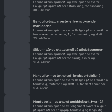
I denne ukens spørsmål og svar-episode svarer
Hallgeir på spørsmål om bilforsikring, fondssparing og
familieøkonomi. Du får blant annet høre om: Hvordan
30 Juli
17min
unge sjåfører kan få billigere bilforsikring – ...
Bør du fortsatt investere i fremvoksende
markeder?
I denne ukens episode svarer Hallgeir på spørsmål om
fremvoksende markeder, AI, fondssparing og skatt. Du
får blant annet høre om: • Hvorfor fremvoksende
23 Juli
9min
markeder fortsatt kan være en viktig del av en...
Slik unngår du skattesmell på utleie i sommer
I denne ukens spørsmål og svar-episode svarer
Hallgeir på spørsmål om fondsvalg, aksjer og
skatteregler for utleie. Du får blant annet høre om: •
16 Juli
10min
Hvorfor flerfaktorfond har hengt etter vanlige
indeksf...
Har du for mye teknologi i fondsporteføljen?
I denne ukens episode svarer Hallgeir på spørsmål om
fondsvalg, rentefond og skatt. Du får blant annet høre
om: • Hvordan du kan redusere teknologivekten i
9 Juli
8min
porteføljen når du allerede sparer i globale...
Kjøpte bolig – og angret umiddelbart. Hva nå?
I denne ukens episode av Pengerådet svarer Hallgeir
på spørsmål om boligkjøp, fondsvalg og langsiktig