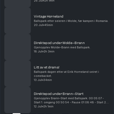
- 0-2 til Vålerenga 00:54:26 - 0-3 til Vålerenga
26 Juli
2h 1min
00:55:25 - pause 01:10:15 - start 2. omgan...
Vintage Horneland
Ballspark etter seieren i Molde, før kampen i Romania.
20 Juli
45min
Direktepod under Molde–Brann
Gjenopplev Molde–Brann med Ballspark.
18 Juli
2h 3min
Litt av et drama!
Ballspark dagen etter at Eirik Horneland seiret i
comebacket.
13 Juli
34min
Direktepod under Brann–Start
Gjenopplev Brann–Start med Ballspark. 00:05:07 -
Start 1. omgang 00:50:54 - Pause 01:08:48 - Start 2.
omgang 01:16:04 - 0-1 til Start 01:31:20 - 1-1 til Brann
12 Juli
2h 1min
01:53:09 - 2-1 til Brann