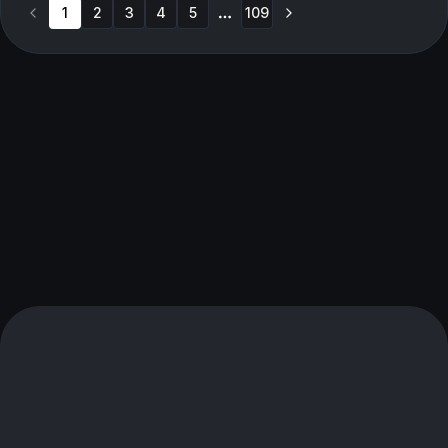
1
2
3
4
5
109
More pages