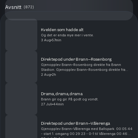
Avsnitt
(
872
)
Kvelden som hadde alt
Og det er enda mye mer i vente.
3 Aug
57min
Direktepod under Brann–Rosenborg
Gjenopplev Brann–Rosenborg direkte fra Brann
Stadion. Gjenopplev Brann–Rosenborg direkte fra
Brann Stadion. 00:14:54 - Start 1. omgang 00:28:15 -
2 Aug
2h
Mål! 1-0 Castro 01:01:00 - Pause 01:05:00 - Start
2....
Drama, drama, drama
Brann gir og gir. På godt og vondt.
27 Juli
44min
Direktepod under Brann–Vålerenga
Gjenopplev Brann–Vålerenga med Ballspark. 00:05:44
- start 1. omgang 00:29:23 - 0-1 til Vålerenga 00:46:25