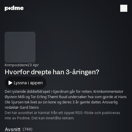
Krimpodden
23 Apr
Hvorfor drepte han 3-åringen?
Lyssna i appen
Det rystende dobbeltdrapet i Gjerdrum går for retten. Krimkommentator
Øystein Milli og Tor-Erling Thømt Ruud undersøker hva som gjorde at Hans
Ole Sjursen tok livet av sin kone og deres 3 år gamle datter. Ansvarlig
redaktør Gard Steiro
Det här avsnittet är hämtat från ett öppet RSS-flöde och publiceras
inte av Podme. Det kan innehålla reklam.
Avsnitt
(
749
)