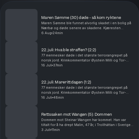
Maren Sømme (30) døde - så kom ryktene
Maren Sømme ble funnet alvorlig skadet i en bolig på
Nærbø og døde senere av skadene. Kjæresten
hennes er siktet for drap, men nekter straffskyld. I
6 Aug
24min
denne episoden går Tor-Erling Thømt Ruud og
Øystein...
22. juli: Hva ble straffen? (2:2)
77 mennesker døde i det største terrorangrepet på
norsk jord. Krimkommentator Øystein Milli og Tor-
Erling Thømt Ruud går gjennom etterspillet av 22. juli i
16 Juli
37min
2011. Ansvarlig redaktør Gard Steiro
22. juli: Marerittdagen (1:2)
77 mennesker døde i det største terrorangrepet på
norsk jord. Krimkommentator Øystein Milli og Tor-
Erling Thømt Ruud går gjennom terrorhandlingene den
16 Juli
48min
22. juli i 2011 som har preget Norge siden. Ansva...
Rettssaken mot Wangen (5): Dommen
Dommen mot Steinar Wangen har kommet. Han var
tiltalt for å ha drept Malin, 47 år, i Trollhättan i Sverige i
september 2024. Det store spørsmålet i rettssaken
3 Juli
11min
var om han brukte en pute. Tor-Erling Thø...