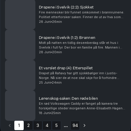
Drapene i Svelvik (2:2): Sjokket
Fire mennesker blir funnet omkommet i brannruinene.
Politiet etterforsker saken. Finner de ut av hva som
har skjedd? Og hvorfor? Ansvarlig redaktør Gard
28 Juni
26min
Steiro
Drapene i Svelvik (1:2): Brannen
Midt på natten en tidlig desemberdag står et hus i
Svelvik i full fyr. Der bor en familie på fire. Mannen i
huset er brannmann. Hva har skjedd? Ansvarlig
28 Juni
20min
redaktør Gard Steiro
Et varslet drap (4): Etterspillet
Drapet på Rahavy har gitt sjokkbølger inn i justis-
Norge. Nå sier de at noe skal skje for å forhindre
lignende saker. Men kommer lovnadene til å bli fulgt
25 Juni
24min
opp? Krimkommentator Øystein Milli og Tor-Erl...
Lørenskog-saken: Den røde bilen
En rød Volkswagen Caddy er fanget på kamera tre
forskjellige steder morgenen Anne-Elisabeth Hagen
forsvant. Politiet jakter svar: Hva gjorde den der?
18 Juni
25min
Krimkommentator Øystein Milli og Tor-Erling Thømt ...
1
2
3
4
5
94