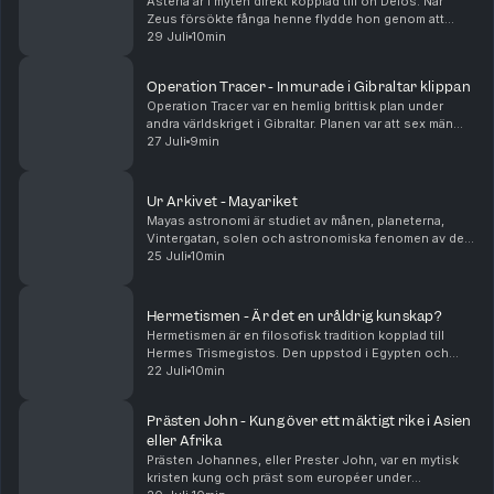
Asteria är i myten direkt kopplad till ön Delos. När
Zeus försökte fånga henne flydde hon genom att
kasta sig ner i havet. Hon förvandlades då till en
29 Juli
10min
flytande ö, som senare blev fast och fick namnet ...
Operation Tracer - Inmurade i Gibraltar klippan
Operation Tracer var en hemlig brittisk plan under
andra världskriget i Gibraltar. Planen var att sex män
skulle muras in i en dold grotta om tyskarna lyckades
27 Juli
9min
ta Gibraltar. Därifrån skulle de spioner...
Ur Arkivet - Mayariket
Mayas astronomi är studiet av månen, planeterna,
Vintergatan, solen och astronomiska fenomen av den
mayacivilisationen. Den klassiska Mayaen utvecklade i
25 Juli
10min
synnerhet några av de mest exakta pre-teleskop...
Hermetismen - Är det en uråldrig kunskap?
Hermetismen är en filosofisk tradition kopplad till
Hermes Trismegistos. Den uppstod i Egypten och
blandar grekisk filosofi med egyptisk religion.
22 Juli
10min
Grundidén är att allt i universum hänger ihop och
spe...
Prästen John - Kung över ett mäktigt rike i Asien
eller Afrika
Prästen Johannes, eller Prester John, var en mytisk
kristen kung och präst som européer under