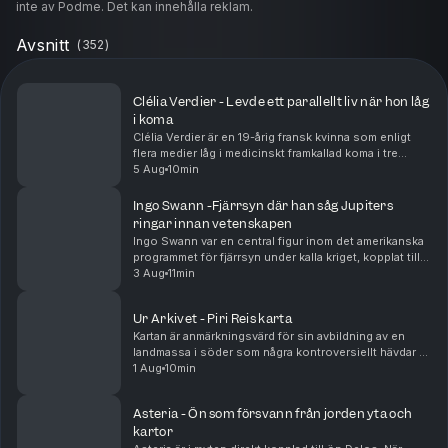
inte av Podme. Det kan innehålla reklam.
Avsnitt
(
352
)
Clélia Verdier - Levde ett parallellt liv när hon låg
i koma
Clélia Verdier är en 19-årig fransk kvinna som enligt
flera medier låg i medicinskt framkallad koma i tre
veckor. När hon vaknade upp berättade hon att hon
5 Aug
10min
hade upplevt ett helt liv i huvudet, som om ...
Ingo Swann -Fjärrsyn där han såg Jupiters
ringar innan vetenskapen
Ingo Swann var en central figur inom det amerikanska
programmet för fjärrsyn under kalla kriget, kopplat till
bland annat Central Intelligence Agency. Han deltog i
3 Aug
11min
experiment vid Stanford Research Ins...
Ur Arkivet - Piri Reis karta
Kartan är anmärkningsvärd för sin avbildning av en
landmassa i söder som några kontroversiellt hävdar är
ett bevis för en tidig medvetenhet om kontinenten
1 Aug
10min
Antarktis existens. Andra menar dock att det ...
Asteria - Ön som försvann från jorden yta och
kartor