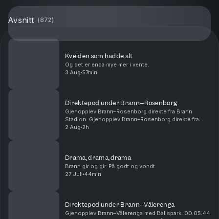
Avsnitt
(
872
)
Kvelden som hadde alt
Og det er enda mye mer i vente.
3 Aug
57min
Direktepod under Brann–Rosenborg
Gjenopplev Brann–Rosenborg direkte fra Brann
Stadion. Gjenopplev Brann–Rosenborg direkte fra
Brann Stadion. 00:14:54 - Start 1. omgang 00:28:15 -
2 Aug
2h
Mål! 1-0 Castro 01:01:00 - Pause 01:05:00 - Start
2....
Drama, drama, drama
Brann gir og gir. På godt og vondt.
27 Juli
44min
Direktepod under Brann–Vålerenga
Gjenopplev Brann–Vålerenga med Ballspark. 00:05:44