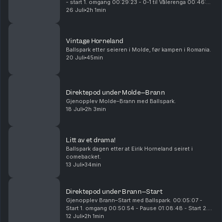
- start 1. omgang 00:29:23 - 0-1 til Vålerenga 00:46:25
- 0-2 til Vålerenga 00:54:26 - 0-3 til Vålerenga
26 Juli
2h 1min
00:55:25 - pause 01:10:15 - start 2. omgan...
Vintage Horneland
Ballspark etter seieren i Molde, før kampen i Romania.
20 Juli
45min
Direktepod under Molde–Brann
Gjenopplev Molde–Brann med Ballspark.
18 Juli
2h 3min
Litt av et drama!
Ballspark dagen etter at Eirik Horneland seiret i
comebacket.
13 Juli
34min
Direktepod under Brann–Start
Gjenopplev Brann–Start med Ballspark. 00:05:07 -
Start 1. omgang 00:50:54 - Pause 01:08:48 - Start 2.
omgang 01:16:04 - 0-1 til Start 01:31:20 - 1-1 til Brann
12 Juli
2h 1min