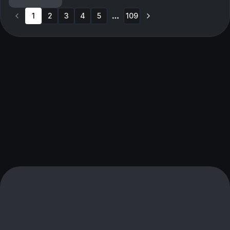
01:53:09 - 2-1 til Brann
1
2
3
4
5
109
More pages