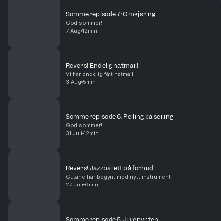
Sommerepisode 7: Omkjøring
God sommer!
7 Aug
12min
Revers! Endelig hatmail!
Vi har endelig fått hatmail
3 Aug
5min
Sommerepisode 6: Peiling på seiling
God sommer!
31 Juli
12min
Revers! Jazzballett på forhud
Gutane har begynt med nytt instrument
27 Juli
6min
Sommerepisode 5: Julepynten