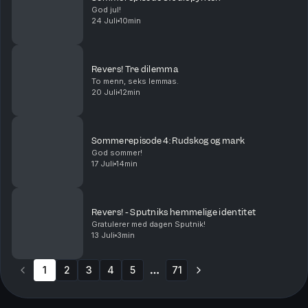
God jul!
24 Juli
10min
Revers! Tre dilemma
To menn, seks lemmas.
20 Juli
12min
Sommerepisode 4: Rudskog og mark
God sommer!
17 Juli
14min
Revers! - Sputniks hemmelige identitet
Gratulerer med dagen Sputnik!
13 Juli
3min
1
2
3
4
5
71
More pages