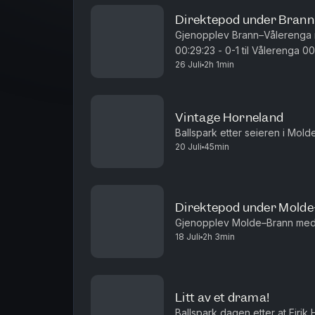
Direktepod under Bran
Gjenopplev Brann–Vålerenga med Ballspark. 00:
00:29:23 - 0-1 til Vålerenga 00:46:25 - 0-2 til Vålerenga 00:54:26 - 0-3 til
26 Juli
2h 1min
Vålerenga 00:55:25 - pause 01:1
Vintage Horneland
Ballspark etter seieren i Mold
20 Juli
45min
Direktepod under Mold
Gjenopplev Molde–Brann med 
18 Juli
2h 3min
Litt av et drama!
Ballspark dagen etter at Eirik