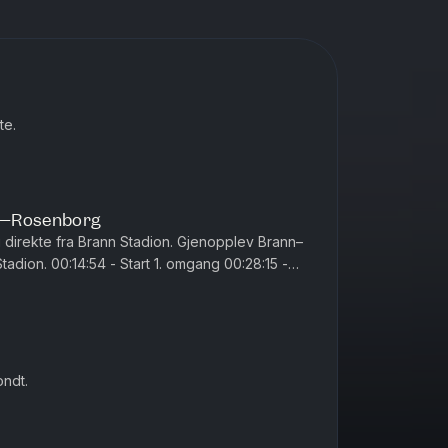
te.
n–Rosenborg
irekte fra Brann Stadion. Gjenopplev Brann–
adion. 00:14:54 - Start 1. omgang 00:28:15 -
e 01:05:00 - Start 2....
ondt.