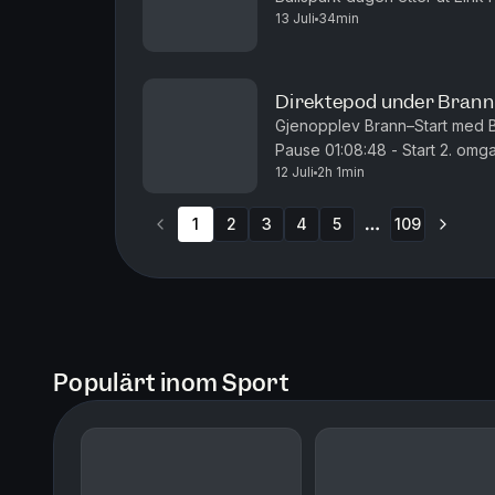
13 Juli
34min
Direktepod under Bran
Gjenopplev Brann–Start med Ballspark. 00:05:07 - Start 1.
Pause 01:08:48 - Start 2. omgang
12 Juli
2h 1min
01:53:09 - 2-1 til Brann
1
2
3
4
5
109
More pages
Populärt inom Sport