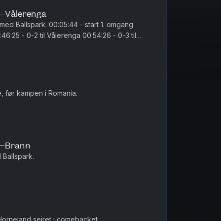
n–Vålerenga
05:44 - start 1. omgang
0:15 - start 2. omgan...
e, før kampen i Romania.
e–Brann
Ballspark.
 Horneland seiret i comebacket.