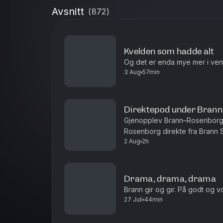
Avsnitt
(
872
)
Kvelden som hadde alt
Og det er enda mye mer i ven
3 Aug
57min
Direktepod under Bran
Gjenopplev Brann–Rosenborg d
Rosenborg direkte fra Brann St
2 Aug
2h
Mål! 1-0 Castro 01:01:00 - Paus
Drama, drama, drama
Brann gir og gir. På godt og v
27 Juli
44min