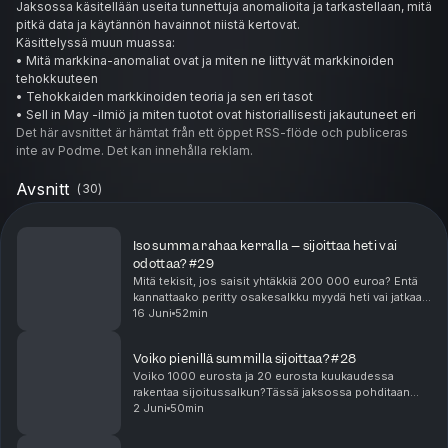
Jaksossa käsitellään useita tunnettuja anomalioita ja tarkastellaan, mitä
pitkä data ja käytännön havainnot niistä kertovat.
Käsittelyssä muun muassa:
• Mitä markkina-anomaliat ovat ja miten ne liittyvät markkinoiden
tehokkuuteen
• Tehokkaiden markkinoiden teoria ja sen eri tasot
• Sell in May -ilmiö ja miten tuotot ovat historiallisesti jakautuneet eri
ajanjaksoille
Det här avsnittet är hämtat från ett öppet RSS-flöde och publiceras
• Joulupukkiralli ja muut kalenterianomaliat
inte av Podme. Det kan innehålla reklam.
• Maanantaiefekti ja viikonpäivien vaikutus kursseihin
• Kuunvaihdeilmiö ja sen näkyminen kurssikehityksessä
Avsnitt
(
30
)
• Tammikuu-ilmiö ja sen vaikutus erityisesti pienyhtiöiden
osakekursseihin
• Post Earnings Announcement Drift – miksi kurssit voivat jatkaa liikettä
Iso summa rahaa kerralla – sijoittaa heti vai
tulosjulkistuksen jälkeen
odottaa? #29
Mitä tekisit, jos saisit yhtäkkiä 200 000 euroa? Entä
Jaksossa käydään läpi myös konkreettista dataa, jossa esimerkiksi
kannattaako peritty osakesalkku myydä heti vai jatkaa
Nasdaqin ja S&P 500 -indeksien tuotot ovat eronneet selvästi eri
sijoittamista?Tässä jaksossa keskustellaan siitä, mitä
16 Juni
52min
suuren perinnön, osakesalkun tai muun...
ajanjaksojen välillä.
Voiko pienillä summilla sijoittaa? #28
Lisäksi pohditaan:
Voiko 1000 eurosta ja 20 eurosta kuukaudessa
• Voivatko algoritmit ja tekoäly pienentää tai poistaa anomalioita
rakentaa sijoitussalkun?Tässä jaksossa pohditaan
• Voivatko anomaliat olla itseään toteuttavia ilmiöitä
käytännön esimerkkien kautta, voiko pienillä summilla
2 Juni
50min
• Kuinka realistista anomalioiden hyödyntäminen on käytännössä
rakentaa tuottavan sijoitussalkun ja mitä haasteita ...
Jakso sopii sinulle, jos haluat ymmärtää paremmin markkinoiden