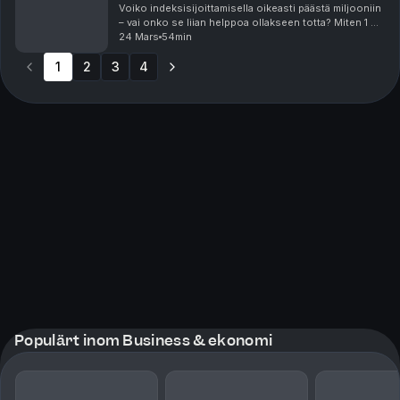
Voiko indeksisijoittamisella oikeasti päästä miljooniin
– vai onko se liian helppoa ollakseen totta? Miten 1 %-
yksikön kuluero voi tarkoittaa miljoonia euroja pitkällä
24 Mars
54min
aikavälillä? Ja onko passiivinen...
1
2
3
4
Populärt inom Business & ekonomi