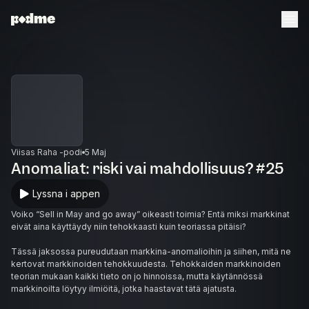
Viisas Raha -podi
5 Maj
Anomaliat: riski vai mahdollisuus? #25
Lyssna i appen
Voiko “Sell in May and go away” oikeasti toimia? Entä miksi markkinat
eivät aina käyttäydy niin tehokkaasti kuin teoriassa pitäisi?
Tässä jaksossa pureudutaan markkina-anomalioihin ja siihen, mitä ne
kertovat markkinoiden tehokkuudesta. Tehokkaiden markkinoiden
teorian mukaan kaikki tieto on jo hinnoissa, mutta käytännössä
markkinoilta löytyy ilmiöitä, jotka haastavat tätä ajatusta.