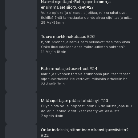
Nuoret sijoittajat: Raha, opintolaina ja
toimintaa, pohtia tehokkuuden rajoja ja tarkastella sijoittamista
ensimmäiset sijoitukset #27
datan ja ilmiöiden kautta.
Voiko opiskelija oikeasti sijoittaa, vaikka rahat ovat
tiukilla? Entä kannattaako opintolainaa sijoittaa ja mitä
riskejä siihen liittyy?Nuoret sijoittajat -
28 Maj
58min
erikoisjaksossa puhutaan nuorten sijoittamis...
Tuore markkinakatsaus #26
Björn-Svenne ja Karhu-Karri perkaavat taas markkinaa.
Onko ilme edelleen apea makrouutisten suhteen?
Podissa ihmetellään tarkemmin, mitä ihmettä
14 Maj
1h 18min
Tokmannissa tapahtuu? Finanssisektorilla on myös
monenl...
Pahimmat sijoitusvirheet #24
Karrin ja Svennen terapiaistunnossa puhutaan tänään
sijoitusvirheistä. He kertovat, millaisiin virheisiin he
ovat itse sortuneet pitkän sijoitusuransa aikana ja
23 Apr
1h 7min
ennen kaikkea, ovatko he oppineet virhe...
Mitä sijoittajan pitäisi tehdä nyt #23
Öljyn hinta nousi nopeasti noin 65 dollarista jopa 100
dollariin. Korko-odotukset kääntyivät laskuista
koronnostoihin. Silti pörssi on tullut alas vain
7 Apr
1h 4min
muutamia prosentteja – miksi?Tässä jaksossa pure...
Onko indeksisijoittaminen oikeasti passiivista?
#22