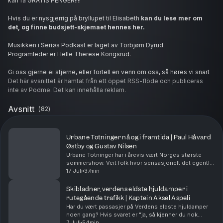
kan få GRATIS PENGER!!!!
Hvis du er nysgjerrig på bryllupet til Elisabeth
kan du lese mer om
det, og finne budsjett-skjemaet hennes her.
Musikken i Seriøs Podkast er laget av Torbjørn Dyrud.
Programleder er Helle Therese Kongsrud.
Gi oss gjerne ei stjerne, eller fortell en venn om oss, så høres vi snart
igjen :)
Det här avsnittet är hämtat från ett öppet RSS-flöde och publiceras
Hosted on Acast. See
inte av Podme. Det kan innehålla reklam.
acast.com/privacy
for more information.
Avsnitt
(
82
)
Urbane Totninger nå og i framtida | Paul Håvard
Østby og Gustav Nilsen
Urbane Totninger har i årevis vært Norges største
sommershow. Veit folk hvor sensasjonelt det egentlig
er å dra over 30.000 publikummere år etter år til Kapp,
17 Juli
37min
Østre Toten? I vinter fortalte de at det ...
Skibladner, verdens eldste hjuldamper i
rutegående trafikk | Kaptein Aksel Aspeli
Har du vært passasjer på Verdens eldste hjuldamper
noen gang? Hvis svaret er "ja, så kjenner du nok
føelsen i mye av det Kaptein Aksel Aspeli og Helle
7 Juli
54min