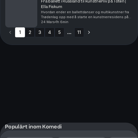
Fra ballett i Russland til kunstnerliv på Toten |
Ella Fiskum
Hvordan ender en ballettdanser og multikunstner fra
Trødenlag opp med å starte en kunstnerresidens på
Eina i Vestre Toten? Det er en historie vi skal prøve å
24 Mars
1h 6min
finne ut av i løpet av denne samtalen med ...
1
2
3
4
5
11
More pages
Populärt inom Komedi