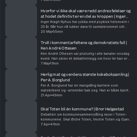
Therese Kongsrud prater om i denne episoden. Om
s...
Hvorfor vi ikke skal være redd andres følelser og
at hodet definitivt er en del av kroppen | Inger
Kragh Nyhus
Inger Kragh Nyhus har jobba med psykisk helsevern i
25 år. Når hun nå lukker døra til samtalerommet sitt
ønsker hun å lage litt lyd på veg ut. Derfor avslutter
20 Maj
55min
hun karrieren med en samtale om teamer s...
Troll i kommentarfeltene og demokratiets fall |
Ken André Ottesen
Ken Andrè Ottesen var plutselig i alle kanaler onsdag
kveld. Han skrev et debattinnlegg om hvor lei han er av
at folk oppfører seg bedritent i kommentarfeltene og
7 Maj
17min
tilbakemeldingene lot ikke vente på s...
Herlig mat og verdens største kokeboksamling |
Per A. Borglund
Per A. Borglund har en mangeårig karriere som
matskribent og -anmelder bak seg. Han er både kjent
og tidvis fryktet, men også beundret, for sin skarpe
21 Apr
49min
og ærlig penn. For som han sier: Hva er ellers vi...
Skal Toten bli én kommune? | Bror Helgestad
Debatten om kommunesammenslåing raser i Toten-
kommunene. Skal Østre Toten, Vestre Toten og Gjøvik
slå seg sammen og bli Innlandets største (og mest
7 Apr
47min
slagkraftige?) kommune? Bror Helgestad er ordfører
i...