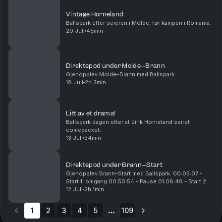
Vintage Horneland
Ballspark etter seieren i Molde, før kampen i Romania.
20 Juli
45min
Direktepod under Molde–Brann
Gjenopplev Molde–Brann med Ballspark.
18 Juli
2h 3min
Litt av et drama!
Ballspark dagen etter at Eirik Horneland seiret i
comebacket.
13 Juli
34min
Direktepod under Brann–Start
Gjenopplev Brann–Start med Ballspark. 00:05:07 -
Start 1. omgang 00:50:54 - Pause 01:08:48 - Start 2.
omgang 01:16:04 - 0-1 til Start 01:31:20 - 1-1 til Brann
12 Juli
2h 1min
01:53:09 - 2-1 til Brann
1
2
3
4
5
109