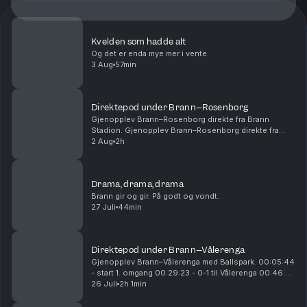
Kvelden som hadde alt
Og det er enda mye mer i vente.
3 Aug
57min
Direktepod under Brann–Rosenborg
Gjenopplev Brann–Rosenborg direkte fra Brann
Stadion. Gjenopplev Brann–Rosenborg direkte fra
Brann Stadion. 00:14:54 - Start 1. omgang 00:28:15 -
2 Aug
2h
Mål! 1-0 Castro 01:01:00 - Pause 01:05:00 - Start
2....
Drama, drama, drama
Brann gir og gir. På godt og vondt.
27 Juli
44min
Direktepod under Brann–Vålerenga
Gjenopplev Brann–Vålerenga med Ballspark. 00:05:44
- start 1. omgang 00:29:23 - 0-1 til Vålerenga 00:46:25
- 0-2 til Vålerenga 00:54:26 - 0-3 til Vålerenga
26 Juli
2h 1min
00:55:25 - pause 01:10:15 - start 2. omgan...