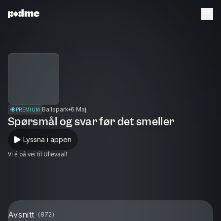
Ballspark
6 Maj
PREMIUM
Spørsmål og svar før det smeller
Lyssna i appen
Vi é på vei til Ullevaal!
Avsnitt
(
872
)