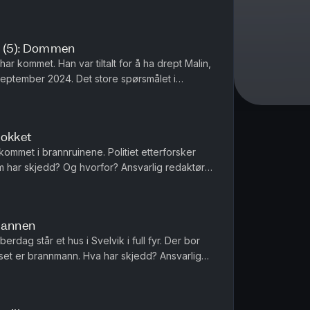
 i 2011 som har preget Norge siden. Ansva...
 (5): Dommen
 kommet. Han var tiltalt for å ha drept Malin,
i september 2024. Det store spørsmålet i
n pute. Tor-Erling Thø...
Sjokket
ommet i brannruinene. Politiet etterforsker
m har skjedd? Og hvorfor? Ansvarlig redaktør
Brannen
erdag står et hus i Svelvik i full fyr. Der bor
uset er brannmann. Hva har skjedd? Ansvarlig