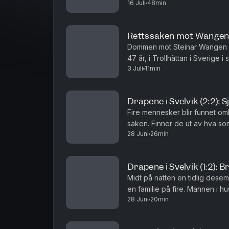
16 Juli
48min
terrorhandlingene den 22. juli
Rettssaken mot Wangen
Dommen mot Steinar Wangen har
47 år, i Trollhättan i Sverige 
3 Juli
11min
rettssaken var om han brukte e
Drapene i Svelvik (2:2): 
Fire mennesker blir funnet omk
saken. Finner de ut av hva so
28 Juni
26min
Gard Steiro
Drapene i Svelvik (1:2): 
Midt på natten en tidlig desemb
en familie på fire. Mannen i h
28 Juni
20min
redaktør Gard Steiro