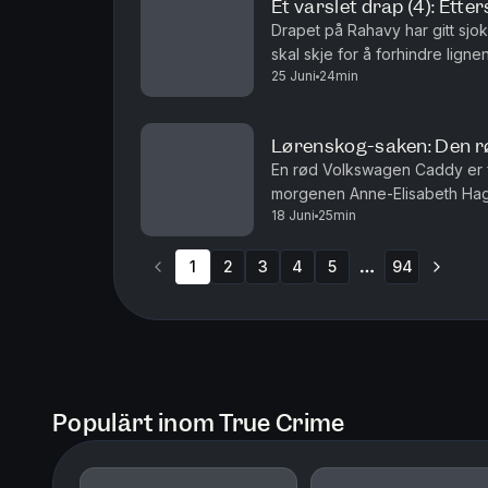
Et varslet drap (4): Etter
Drapet på Rahavy har gitt sjok
skal skje for å forhindre lign
25 Juni
24min
opp? Krimkommentator Øystein M
Lørenskog-saken: Den rø
En rød Volkswagen Caddy er f
morgenen Anne-Elisabeth Hagen
18 Juni
25min
den der? Krimkommentator Øyste
1
2
3
4
5
94
More pages
Populärt inom True Crime