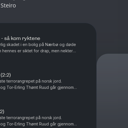
 Steiro
- så kom ryktene
lig skadet i en bolig på Nærbø og døde
 hennes er siktet for drap, men nekter
går Tor-Erling Thømt Ruud og Øystein...
 (2:2)
te terrorangrepet på norsk jord.
i og Tor-Erling Thømt Ruud går gjennom
Ansvarlig redaktør Gard Steiro
:2)
te terrorangrepet på norsk jord.
i og Tor-Erling Thømt Ruud går gjennom