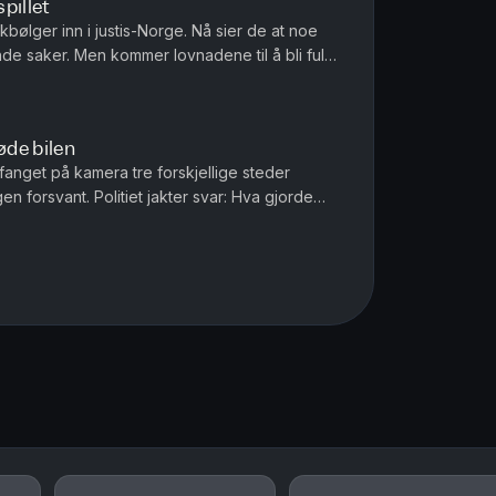
spillet
kbølger inn i justis-Norge. Nå sier de at noe
ende saker. Men kommer lovnadene til å bli fulgt
illi og Tor-Erl...
de bilen
anget på kamera tre forskjellige steder
 forsvant. Politiet jakter svar: Hva gjorde
in Milli og Tor-Erling Thømt ...