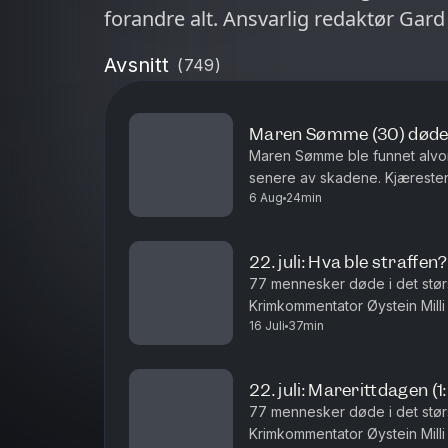
forandre alt. Ansvarlig redaktør Gard
Avsnitt
(
749
)
Maren Sømme (30) døde 
Maren Sømme ble funnet alvor
senere av skadene. Kjæresten
6 Aug
24min
straffskyld. I denne episoden 
22. juli: Hva ble straffen?
77 mennesker døde i det størs
Krimkommentator Øystein Mill
16 Juli
37min
etterspillet av 22. juli i 2011. 
22. juli: Marerittdagen (1
77 mennesker døde i det størs
Krimkommentator Øystein Mill