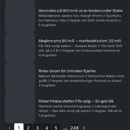
Gevinster på 180 mrd. ut av landet under Støre
Milliardærene samles hos Høegh-Krohn // Spottpris
for Høiness-villa // Hegnar om SAS-streik Hosted on
Acast. See acast.com/privacy for more information.
5 Aug
2min
Meglers pris: 90 mill. – markedets dom: 32 mill.
Får ikke solgt palass – dumper aksjer // Har tjent 500
mill. på 2,5 år // Hegnar om formuesskatt Hosted on
Acast. See acast.com/privacy for more information.
4 Aug
2min
Rolex-boom for Urmaker Bjerke
Naboer må betale millionsum // Rekord for Klæbo etter
gullår // Hegnar om studentboliger Hosted on Acast.
See acast.com/privacy for more information.
3 Aug
1min
Robert Næss støtter Fifa-salg: – En god idé
Høstens beste investeringsgrep // Laksegründer
refser: – Kan ikke stole på staten // Hegnar: Går alt til
helvete? Hosted on Acast. See acast.com/privacy for
1 Aug
2min
more information.
1
2
3
4
5
248