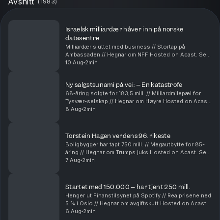
Avsnitt
(
1983
)
Israelsk milliardær håver inn på norske
datasentre
Milliardær sluttet med business // Stortap på
Ambassaden // Hegnar om NFF Hosted on Acast. See
acast.com/privacy for more information.
10 Aug
2min
Ny salgstsunami på vei: – En katastrofe
68-åring solgte for 183,5 mill. // Milliardmilepæl for
Tysvær-selskap // Hegnar om Høyre Hosted on Acast.
See acast.com/privacy for more information.
8 Aug
2min
Torstein Hagen verdens 96. rikeste
Boligbygger har tapt 750 mill. // Megautbytte for 85-
åring // Hegnar om Trumps juks Hosted on Acast. See
acast.com/privacy for more information.
7 Aug
2min
Startet med 150.000 – har tjent 250 mill.
Henger ut Finanstilsynet på Spotify // Realprisene ned
5 % i Oslo // Hegnar om avgiftskutt Hosted on Acast.
See acast.com/privacy for more information.
6 Aug
2min