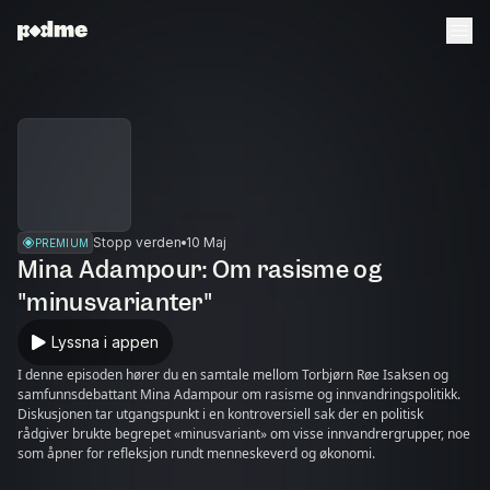
Stopp verden
10 Maj
PREMIUM
Mina Adampour: Om rasisme og
"minusvarianter"
Lyssna i appen
I denne episoden hører du en samtale mellom Torbjørn Røe Isaksen og
samfunnsdebattant Mina Adampour om rasisme og innvandringspolitikk.
Diskusjonen tar utgangspunkt i en kontroversiell sak der en politisk
rådgiver brukte begrepet «minusvariant» om visse innvandrergrupper, noe
som åpner for refleksjon rundt menneskeverd og økonomi.