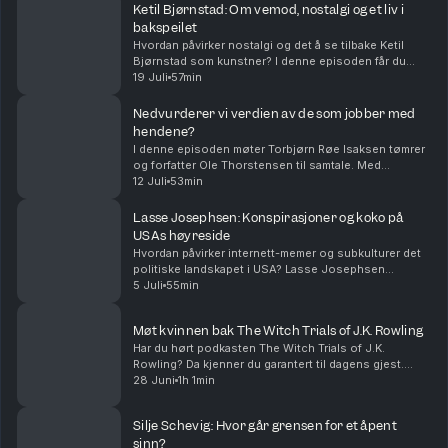
Ketil Bjørnstad: Om vemod, nostalgi og et liv i
bakspeilet
Hvordan påvirker nostalgi og det å se tilbake Ketil
Bjørnstad som kunstner? I denne episoden får du
høre Torbjørn Røe Isaksen i møte med multikunstner
19 Juli
57min
Ketil Bjørnstad. En eksistensiell samtale om fort...
Nedvurderer vi verdien av de som jobber med
hendene?
I denne episoden møter Torbjørn Røe Isaksen tømrer
og forfatter Ole Thorstensen til samtale. Med
utgangspunkt i Thorstensens bok, Hendenes metode
12 Juli
53min
– manuell kunnskap i teoriens gullalder, utforsker de ...
Lasse Josephsen: Konspirasjoner og koko på
USAs høyreside
Hvordan påvirker internett-memer og subkulturer det
politiske landskapet i USA? Lasse Josephsen
beskriver seg selv som "ganske storkjefta", mens
5 Juli
55min
andre ofte beskriver han som en journalist med svært
go...
Møt kvinnen bak The Witch Trials of J.K. Rowling
Har du hørt podkasten The Witch Trials of J.K.
Rowling? Da kjenner du garantert til dagens gjest.
Megan Phelps-Roper vokste opp i Westboro Baptist
28 Juni
1h 1min
Church – en ekstremistisk sekt som takker Gud for
11....
Silje Schevig: Hvor går grensen for et åpent
sinn?