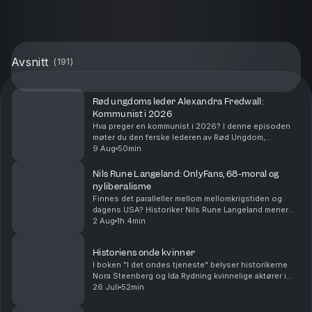
Avsnitt
(
191
)
Rød ungdoms leder Alexandra Fredwall:
Kommunist i 2026
Hva preger en kommunist i 2026? I denne episoden
møter du den ferske lederen av Rød Ungdom,
Alexandra Fredwall. Hun mener at sosialisme ikke kan
9 Aug
50min
vedtas på Stortinget. Men hvorfor og hvordan skal
den d...
Nils Rune Langeland: OnlyFans, 68-moral og
nyliberalisme
Finnes det paralleller mellom mellomkrigstiden og
dagens USA? Historiker Nils Rune Langeland mener
det, og i dagens episode hører du ham i samtale med
2 Aug
1h 4min
Torbjørn Røe Isaksen om mørket i historien. Er de...
Historiens onde kvinner
I boken "I det ondes tjeneste" belyser historikerne
Nora Steenberg og Ida Rydning kvinnelige aktører i
totalitære regimer som nazismen, kommunismen og
26 Juli
52min
islamismen. De utfordrer forestillingen om kvinne...