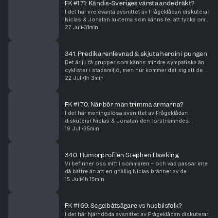
FK #171: Kändis-Sveriges värsta andedräkt?
I det här irrelevanta avsnittet av Frågeklådan diskuterar
Niclas & Jonatan lukterna som känns fel att tycka om,
oenighet gällande skivat bröd, diskmaskiners uselhet,
27 Juli
31min
tristaste måstena i hemmet, det nä...
341. Predika renlevnad & skjuta heroin i pungen
Det är ju få grupper som känns mindre sympatiska än
cyklister i stadsmiljö, men hur kommer det sig att de
ofta är så lynniga och mästrande? Jonatan har trillat
22 Juli
1h 3min
över den nog värsta paragrafryttaren som...
FK #170: När bör män trimma armarna?
I det här meningslösa avsnittet av Frågeklådan
diskuterar Niclas & Jonatan den förstnämndes
enorma vändning gällande hur man bör säga ett barns
19 Juli
35min
ålder, huruvida tomater är överskattat eller inte, diale...
340. Humorprofilen Stephen Hawking
Vi befinner oss mitt i sommaren – och vad passar inte
då bättre än att en gnällig Niclas bränner av de
fenomen som han stör sig allra mest på under den här
15 Juli
1h 15min
årstiden? Hur rimligt är det egentligen att ...
FK #169: Segelbåtsägare vs husbilsfolk?
I det här hjärndöda avsnittet av Frågeklådan diskuterar