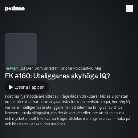
Den Som Skrattar Förlorar Podcast
10 Maj
PREMIUM
FK #160: Uteliggares skyhöga IQ?
Lyssna i appen
I det här hjärndöda avsnittet av Frågeklådan diskuterar Niclas & Jonatan
om de på riktigt har neuropsykiatriska funktionsnedsättningar, hur hög IQ
världens intelligentaste uteliggare har, ett dilemma kring val av chips,
kinesers urusla skäggväxt, om det är värt det eller inte att sluta snusa –
och mycket annat! Irrelevanta frågor tilldelas meningslösa svar – haka på
och kickstarta veckan ihop med oss!