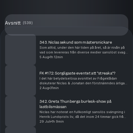
Avsnitt
(
539
)
343. Niclas sekund som mästersnickare
Som alltid, under den här tiden på året, så är nivån på
vad som levereras från diverse medier sanslöst svag –
men vad är det mest bisarra som går att rota fram från
5 Aug
1h 12min
nyhetstorkan sommaren 2026? Hur gol...
FK #172: Sorgligaste eventet att ”streaka”?
I det här betydelselösa avsnittet av Frågeklådan
diskuterar Niclas & Jonatan den förstnämndes ärliga
syn på TV-spel, vilket som är det sorgligaste
2 Aug
31min
evenemanget att ”streaka”, vad som är jobbigast att u...
342. Greta Thunbergs burlesk-show på
lastbilsmässan
Niclas har noterat en fullkomligt sanslös svängning i
Henrik Lundqvists liv, då det inom 24 timmar gick från
lyxig fläd till motsatsen. Vi plockar ut ett härligt gäng
29 Juli
1h 9min
andra kändisar och låter deras ti...