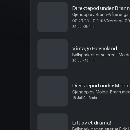
Direktepod under Bran
Gjenopplev Brann–Vålerenga med Ballspark. 00:
00:29:23 - 0-1 til Vålerenga 00:46:25 - 0-2 til Vålerenga 00:54:26 - 0-3 til
26 Juli
2h 1min
Vålerenga 00:55:25 - pause 01:1
Vintage Horneland
Ballspark etter seieren i Mold
20 Juli
45min
Direktepod under Mold
Gjenopplev Molde–Brann med 
18 Juli
2h 3min
Litt av et drama!
Ballspark dagen etter at Eirik