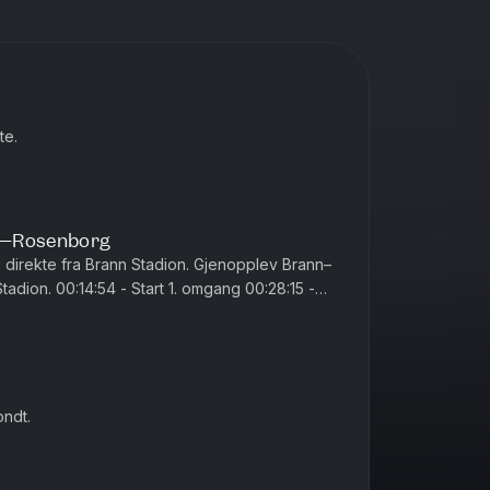
te.
n–Rosenborg
irekte fra Brann Stadion. Gjenopplev Brann–
adion. 00:14:54 - Start 1. omgang 00:28:15 -
e 01:05:00 - Start 2....
ondt.