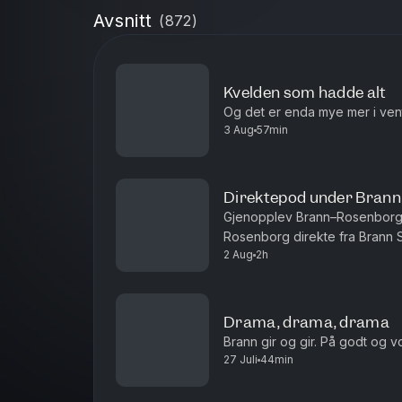
Avsnitt
(
872
)
Kvelden som hadde alt
Og det er enda mye mer i ven
3 Aug
57min
Direktepod under Bran
Gjenopplev Brann–Rosenborg d
Rosenborg direkte fra Brann St
2 Aug
2h
Mål! 1-0 Castro 01:01:00 - Paus
Drama, drama, drama
Brann gir og gir. På godt og v
27 Juli
44min