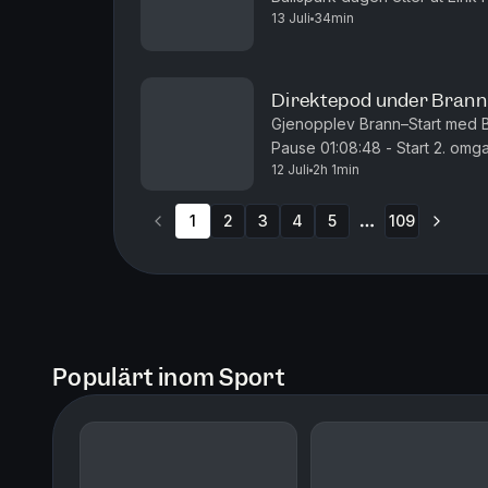
13 Juli
34min
Direktepod under Bran
Gjenopplev Brann–Start med Ballspark. 00:05:07 - Start 1.
Pause 01:08:48 - Start 2. omgang
12 Juli
2h 1min
01:53:09 - 2-1 til Brann
1
2
3
4
5
109
More pages
Populärt inom Sport