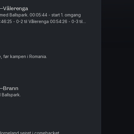
n–Vålerenga
05:44 - start 1. omgang
0:15 - start 2. omgan...
e, før kampen i Romania.
e–Brann
Ballspark.
 Horneland seiret i comebacket.