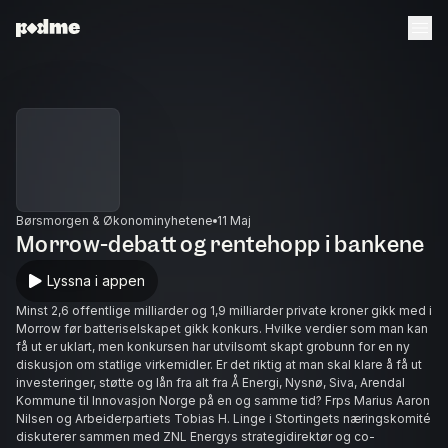
Børsmorgen & Økonominyhetene
11 Maj
Morrow-debatt og rentehopp i bankene
Lyssna i appen
Minst 2,6 offentlige milliarder og 1,9 milliarder private kroner gikk med i
Morrow før batteriselskapet gikk konkurs. Hvilke verdier som man kan
få ut er uklart, men konkursen har utvilsomt skapt grobunn for en ny
diskusjon om statlige virkemidler. Er det riktig at man skal klare å få ut
investeringer, støtte og lån fra alt fra Å Energi, Nysnø, Siva, Arendal
Kommune til Innovasjon Norge på en og samme tid? Frps Marius Aaron
Nilsen og Arbeiderpartiets Tobias H. Linge i Stortingets næringskomité
diskuterer sammen med ZNL Energys strategidirektør og co-