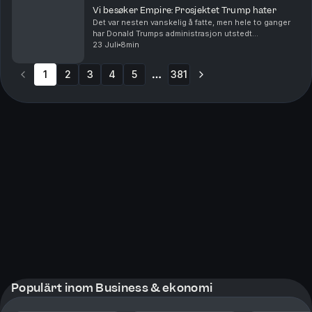
Vi besøker Empire: Prosjektet Trump hater
Det var nesten vanskelig å fatte, men hele to ganger
har Donald Trumps administrasjon utstedt
stoppordrer for det godkjente gigantprosjektet innen
23 Juli
8min
havvind, Empire Wind utenfor New York. Prosjekter
til...
1
2
3
4
5
381
More pages
Populärt inom Business & ekonomi