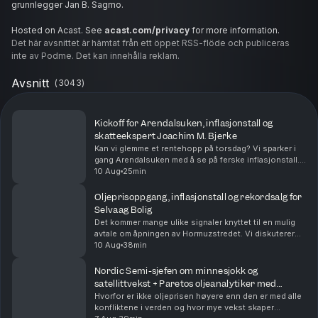
grunnlegger Jan B. Sagmo.
Hosted on Acast. See
acast.com/privacy
for more information.
Det här avsnittet är hämtat från ett öppet RSS-flöde och publiceras
inte av Podme. Det kan innehålla reklam.
Avsnitt
(
3043
)
Kickoff for Arendalsuken, inflasjonstall og
skatteekspert Joachim M. Bjerke
Kan vi glemme et rentehopp på torsdag? Vi sparker i
gang Arendalsuken med å se på ferske inflasjonstall.
Politisk reporter Celina Ryssdal gir oss en
10 Aug
25min
gjennomgang av ukens viktigste debatter og tema,
og...
Oljeprisoppgang, inflasjonstall og rekordsalg for
Selvaag Bolig
Det kommer mange ulike signaler knyttet til en mulig
avtale om åpningen av Hormuzstredet. Vi diskuterer
Trumps siste selvmotsigelser, rykter om nye Putin-
10 Aug
38min
samtaler med USA og Trumps lille oljerigg på G...
Nordic Semi-sjefen om minnesjokk og
satellittvekst + Paretos oljeanalytiker med
Hormuz-rapport
Hvorfor er ikke oljeprisen høyere enn den er med alle
konfliktene i verden og hvor mye vekst skaper