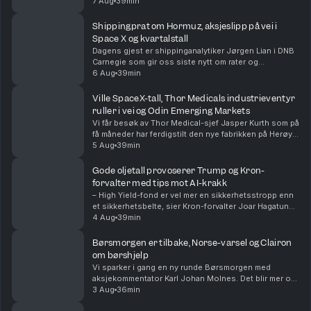
satellittsatsingen som skjer i teknologibransjen? Vi
7 Aug
39min
spør dagens to gjester, konsernsjef Vegard Woll...
Shippingprat om Hormuz, aksjeslipp på vei i
Space X og kvartalstall
Dagens gjest er shippinganalytiker Jørgen Lian i DNB
Carnegie som gir oss siste nytt om rater og
situasjonen i Hormuzstredet. Vi sparker i gang
6 Aug
39min
børsdagen med å kaste oss over kvartalsrapporter fra
Nor...
Ville SpaceX-tall, Thor Medicals industrieventyr
ruller i vei og Odin Emerging Markets
Vi får besøk av Thor Medical-sjef Jasper Kurth som på
få måneder har ferdigstilt den nye fabrikken på Herøya
og levert første kundeordre. Odin-forvalter Dan Erik
5 Aug
39min
Glover forklarer hvorfor «fremvoksende...
Gode oljetall provoserer Trump og Kron-
forvalter med tips mot AI-krakk
– High Yield-fond er vel mer en sikkerhetsstropp enn
et sikkerhetsbelte, sier Kron-forvalter Joar Hagatun
som diskuterer strategier for de som er redd for et AI-
4 Aug
39min
krakk. Sammen med aksjekommentator Karl...
Børsmorgen er tilbake, Norse-varsel og Clairon
om børshjelp
Vi sparker i gang en ny runde Børsmorgen med
aksjekommentator Karl Johan Molnes. Det blir mer om
resultatvarselet fra flyselskapet Norse, utviklingen i
3 Aug
36min
Iran-krigen og Akers vei mot børs med AI-datasen...