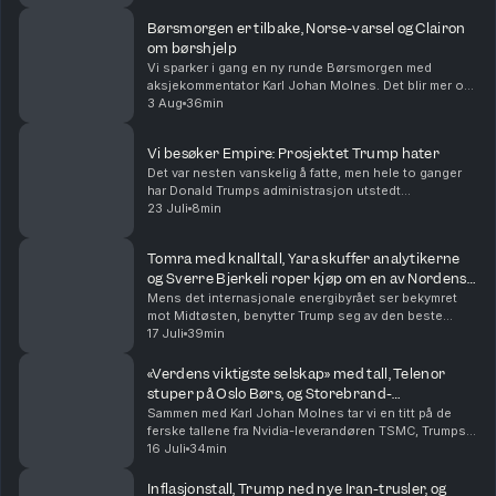
krakk. Sammen med aksjekommentator Karl...
Børsmorgen er tilbake, Norse-varsel og Clairon
om børshjelp
Vi sparker i gang en ny runde Børsmorgen med
aksjekommentator Karl Johan Molnes. Det blir mer om
resultatvarselet fra flyselskapet Norse, utviklingen i
3 Aug
36min
Iran-krigen og Akers vei mot børs med AI-datasen...
Vi besøker Empire: Prosjektet Trump hater
Det var nesten vanskelig å fatte, men hele to ganger
har Donald Trumps administrasjon utstedt
stoppordrer for det godkjente gigantprosjektet innen
23 Juli
8min
havvind, Empire Wind utenfor New York. Prosjekter
til...
Tomra med knalltall, Yara skuffer analytikerne
og Sverre Bjerkeli roper kjøp om en av Nordens
mest shortede aksjer
Mens det internasjonale energibyrået ser bekymret
mot Midtøsten, benytter Trump seg av den beste
sendetid til å anklage Kina for valgresultatet i 2020.
17 Juli
39min
Ellers har vi finansdirektøren i Yara og Tomra-s...
«Verdens viktigste selskap» med tall, Telenor
stuper på Oslo Børs, og Storebrand-
forvalterens aksjefavoritter
Sammen med Karl Johan Molnes tar vi en titt på de
ferske tallene fra Nvidia-leverandøren TSMC, Trumps
siste olje-utspill, og Telenor hvor investorene
16 Juli
34min
reagerer med å sende aksjen rett ned på Oslo Børs....
Inflasjonstall, Trump ned nye Iran-trusler, og