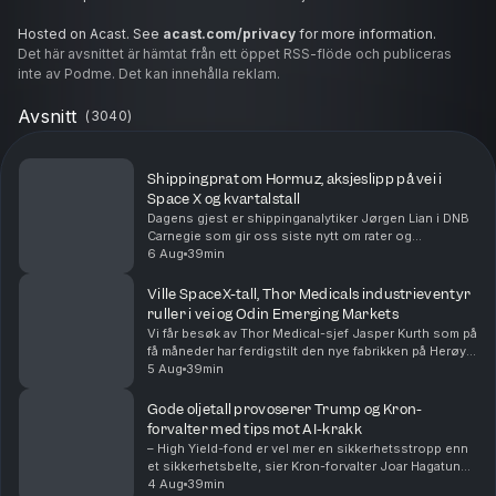
Hosted on Acast. See
acast.com/privacy
for more information.
Det här avsnittet är hämtat från ett öppet RSS-flöde och publiceras
inte av Podme. Det kan innehålla reklam.
Avsnitt
(
3040
)
Shippingprat om Hormuz, aksjeslipp på vei i
Space X og kvartalstall
Dagens gjest er shippinganalytiker Jørgen Lian i DNB
Carnegie som gir oss siste nytt om rater og
situasjonen i Hormuzstredet. Vi sparker i gang
6 Aug
39min
børsdagen med å kaste oss over kvartalsrapporter fra
Nor...
Ville SpaceX-tall, Thor Medicals industrieventyr
ruller i vei og Odin Emerging Markets
Vi får besøk av Thor Medical-sjef Jasper Kurth som på
få måneder har ferdigstilt den nye fabrikken på Herøya
og levert første kundeordre. Odin-forvalter Dan Erik
5 Aug
39min
Glover forklarer hvorfor «fremvoksende...
Gode oljetall provoserer Trump og Kron-
forvalter med tips mot AI-krakk
– High Yield-fond er vel mer en sikkerhetsstropp enn
et sikkerhetsbelte, sier Kron-forvalter Joar Hagatun
som diskuterer strategier for de som er redd for et AI-
4 Aug
39min