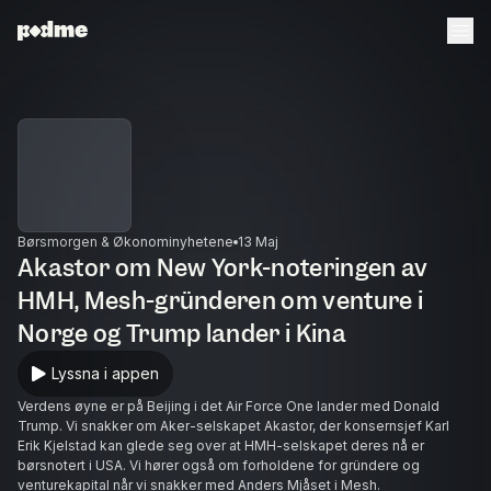
Børsmorgen & Økonominyhetene
13 Maj
Akastor om New York-noteringen av
HMH, Mesh-gründeren om venture i
Norge og Trump lander i Kina
Lyssna i appen
Verdens øyne er på Beijing i det Air Force One lander med Donald
Trump. Vi snakker om Aker-selskapet Akastor, der konsernsjef Karl
Erik Kjelstad kan glede seg over at HMH-selskapet deres nå er
børsnotert i USA. Vi hører også om forholdene for gründere og
venturekapital når vi snakker med Anders Mjåset i Mesh.