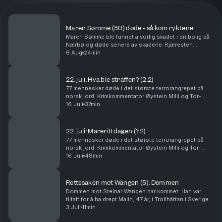
Maren Sømme (30) døde - så kom ryktene
Maren Sømme ble funnet alvorlig skadet i en bolig på
Nærbø og døde senere av skadene. Kjæresten
hennes er siktet for drap, men nekter straffskyld. I
6 Aug
24min
denne episoden går Tor-Erling Thømt Ruud og
Øystein...
22. juli: Hva ble straffen? (2:2)
77 mennesker døde i det største terrorangrepet på
norsk jord. Krimkommentator Øystein Milli og Tor-
Erling Thømt Ruud går gjennom etterspillet av 22. juli i
16 Juli
37min
2011. Ansvarlig redaktør Gard Steiro
22. juli: Marerittdagen (1:2)
77 mennesker døde i det største terrorangrepet på
norsk jord. Krimkommentator Øystein Milli og Tor-
Erling Thømt Ruud går gjennom terrorhandlingene den
16 Juli
48min
22. juli i 2011 som har preget Norge siden. Ansva...
Rettssaken mot Wangen (5): Dommen
Dommen mot Steinar Wangen har kommet. Han var
tiltalt for å ha drept Malin, 47 år, i Trollhättan i Sverige i
september 2024. Det store spørsmålet i rettssaken
3 Juli
11min
var om han brukte en pute. Tor-Erling Thø...