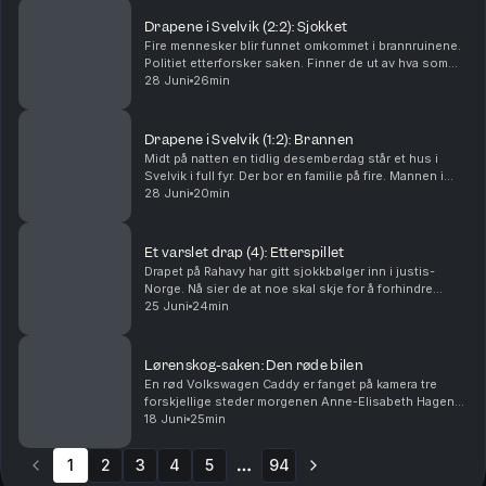
Drapene i Svelvik (2:2): Sjokket
Fire mennesker blir funnet omkommet i brannruinene.
Politiet etterforsker saken. Finner de ut av hva som
har skjedd? Og hvorfor? Ansvarlig redaktør Gard
28 Juni
26min
Steiro
Drapene i Svelvik (1:2): Brannen
Midt på natten en tidlig desemberdag står et hus i
Svelvik i full fyr. Der bor en familie på fire. Mannen i
huset er brannmann. Hva har skjedd? Ansvarlig
28 Juni
20min
redaktør Gard Steiro
Et varslet drap (4): Etterspillet
Drapet på Rahavy har gitt sjokkbølger inn i justis-
Norge. Nå sier de at noe skal skje for å forhindre
lignende saker. Men kommer lovnadene til å bli fulgt
25 Juni
24min
opp? Krimkommentator Øystein Milli og Tor-Erl...
Lørenskog-saken: Den røde bilen
En rød Volkswagen Caddy er fanget på kamera tre
forskjellige steder morgenen Anne-Elisabeth Hagen
forsvant. Politiet jakter svar: Hva gjorde den der?
18 Juni
25min
Krimkommentator Øystein Milli og Tor-Erling Thømt ...
1
2
3
4
5
94