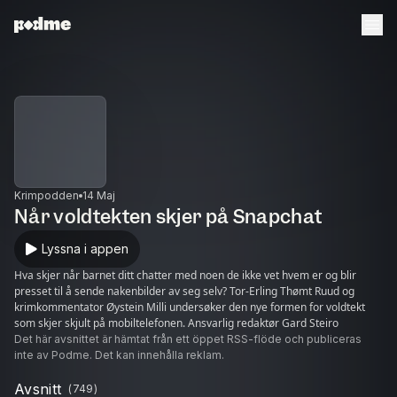
Krimpodden
14 Maj
Når voldtekten skjer på Snapchat
Lyssna i appen
Hva skjer når barnet ditt chatter med noen de ikke vet hvem er og blir
presset til å sende nakenbilder av seg selv? Tor-Erling Thømt Ruud og
krimkommentator Øystein Milli undersøker den nye formen for voldtekt
som skjer skjult på mobiltelefonen. Ansvarlig redaktør Gard Steiro
Det här avsnittet är hämtat från ett öppet RSS-flöde och publiceras
inte av Podme. Det kan innehålla reklam.
Avsnitt
(
749
)