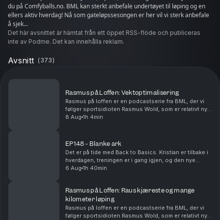
du på Comfyballs.no. BML kan sterkt anbefale undertøyet til løping og en
ellers aktiv hverdag! Nå som gateløpssesongen er her vil vi sterk anbefale
å sjek...
Det här avsnittet är hämtat från ett öppet RSS-flöde och publiceras
inte av Podme. Det kan innehålla reklam.
Avsnitt
(
373
)
Rasmus på Loffen: Vektoptimalisering
Rasmus på loffen er en podcastserie fra BML, der vi
følger sportsidioten Rasmus Wold, som er relativt ny i
løpegamet. I denne episoden er temaet vekt! Gutta
8 Aug
1h 4min
diskuterer betydningen av vekt for langdist...
EP148 - Blanke ark
Det er på tide med Back to Basics. Kristian er tilbake i
hverdagen, treningen er i gang igjen, og den nye
Woodway-mølla er endelig på plass. Vi snakker om
6 Aug
1h 40min
den første treningsuka, veien tilbake etter s...
Rasmus på Loffen: Raus kjæreste og mange
kilometer løping
Rasmus på loffen er en podcastserie fra BML, der vi
følger sportsidioten Rasmus Wold, som er relativt ny i