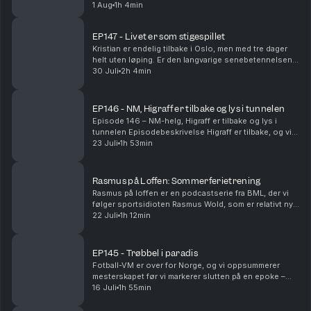
løpegamet. I denne episoden diskuterer gutta noen
1 Aug
1h 4min
rekordstore treningsuker, mye takket være ...
EP147 - Livet er som stigespillet
Kristian er endelig tilbake i Oslo, men med tre dager
helt uten løping. Er den langvarige senebetennelsen
endelig på vei ut? Vi snakker om tålmodighet, skader,
30 Juli
2h 4min
restitusjon og hvordan det er å stå på s...
EP146 - NM, Higraff er tilbake og lys i tunnelen
Episode 146 – NM-helg, Higraff er tilbake og lys i
tunnelen Episodebeskrivelse Higraff er tilbake, og vi
er klare med en ny episode! Kristian tilbringer enda en
23 Juli
1h 53min
uke i Sarpsborg, med bare fem dager igj...
Rasmus på Loffen: Sommerferietrening
Rasmus på loffen er en podcastserie fra BML, der vi
følger sportsidioten Rasmus Wold, som er relativt ny i
løpegamet. I denne episoden snakker Rasmus og
22 Juli
1h 12min
Andreas løst og fast om trening i sommerferien,...
EP145 - Trøbbel i paradis
Fotball-VM er over for Norge, og vi oppsummerer
mesterskapet før vi markerer slutten på en epoke –
klubbhuset på Frysja er historie. Sindre fortsetter
16 Juli
1h 55min
gjennomgangen av Lavaredo 50K, med erfaringene fr...