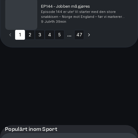
EP144 - Jobben må gjøres
Episode 144 er ute! Vi starter med den store
snakkisen – Norge mot England – før vi markerer
slutten på en epoke når klubbhuset på Frysja er
9 Juli
1h 39min
historie fra 01.10! Sindre er tilbake etter Lavaredo 50K.
...
1
2
3
4
5
47
More pages
Populärt inom Sport