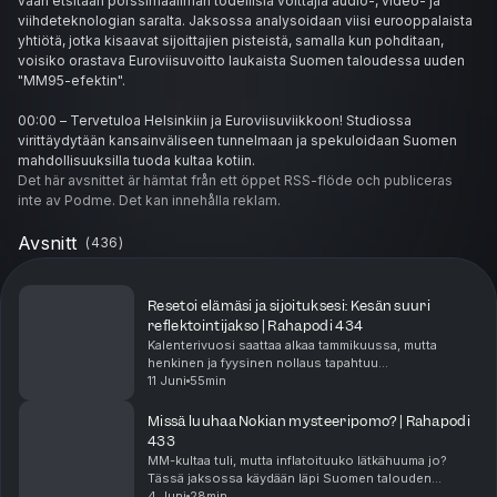
vaan etsitään pörssimaailman todellisia voittajia audio-, video- ja
viihdeteknologian saralta. Jaksossa analysoidaan viisi eurooppalaista
yhtiötä, jotka kisaavat sijoittajien pisteistä, samalla kun pohditaan,
voisiko orastava Euroviisuvoitto laukaista Suomen taloudessa uuden
"MM95-efektin".
00:00 – Tervetuloa Helsinkiin ja Euroviisuviikkoon! Studiossa
virittäydytään kansainväliseen tunnelmaan ja spekuloidaan Suomen
mahdollisuuksilla tuoda kultaa kotiin.
00:52 – Uuden Sijoittamisen Kilpailun (USK) säännöt. Miten sijoitusviisut
Det här avsnittet är hämtat från ett öppet RSS-flöde och publiceras
toimivat? Mukaan pääsevät vain euromaat, ja yritysten on liityttävä
inte av Podme. Det kan innehålla reklam.
musiikkiin, viihteeseen tai esiintymistekniikkaan.
02:54 – Euroviisuarkkityypit pörssissä. Mitä yhteistä on Carola
Avsnitt
(
436
)
Häggkvistillä ja Orionilla? Entä onko Nokia pörssin Loreen?
06:11 – Suomen edustaja: Framery. Viime vuoden listautuja ja
äänieristettyjen tilojen markkinajohtaja esittelee "High-tech
Resetoi elämäsi ja sijoituksesi: Kesän suuri
karaokekopin".
reflektointijakso | Rahapodi 434
09:13 – Saksan edustaja: RTL Group. Euroopan suurin kaupallinen TV-
Kalenterivuosi saattaa alkaa tammikuussa, mutta
ja radioyhtiö.
henkinen ja fyysinen nollaus tapahtuu
12:27 – Ranskan edustaja: NRG Group (NRJ). Radiokuninkaallinen, joka
todellisuudessa kesälomalla. Jasmin ja Miikka
11 Juni
55min
pureutuvat elämän ja talouden suuriin
hallitsee aalloilla, mutta kamppailee Spotifyn kaltaisten haastajien
suunnanmuutoksiin. Onko arkesi...
kanssa.
Missä luuhaa Nokian mysteeripomo? | Rahapodi
17:59 – Belgian edustaja: Barco. Ammattilaispuolen piilotettu jättiläinen,
433
jonka teknologiaa löytyy niin elokuvateattereista kuin Las Vegasin
MM-kultaa tuli, mutta inflatoituuko lätkähuuma jo?
Tässä jaksossa käydään läpi Suomen talouden
Sphere-pallostakin.
tuoreita valonpilkahduksia ja sijoitusinnon hurjaa
4 Juni
28min