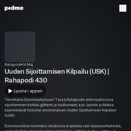
Rahapodi
14 Maj
Uuden Sijoittamisen Kilpailu (USK) |
Rahapodi 430
Lyssna i appen
Tervetuloa Euroviisuhumuun! Tässä Rahapodin erikoisjaksossa
sijoittaminen kohtaa glitterin ja tuulikoneet, kun Jasmin ja Miikka
käynnistävät historian ensimmäisen Uuden Sijoittamisen Kilpailun
(USK).
Euroviisuviikon kunniaksi studiossa ei puhuta vain laulusuorituksista,