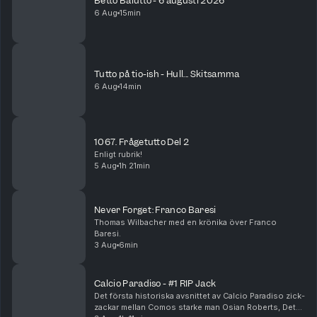
Betto Balutto - 6 augusti 2026
6 Aug
15min
Tutto på tio-ish - Hull... Skitsamma
6 Aug
14min
1067. Frågetutto Del 2
Enligt rubrik!
5 Aug
1h 21min
Never Forget: Franco Baresi
Thomas Wilbacher med en krönika över Franco
Baresi.
3 Aug
6min
Calcio Paradiso - #1 RIP Jack
Det första historiska avsnittet av Calcio Paradiso zick-
zackar mellan Comos starke man Osian Roberts, Det