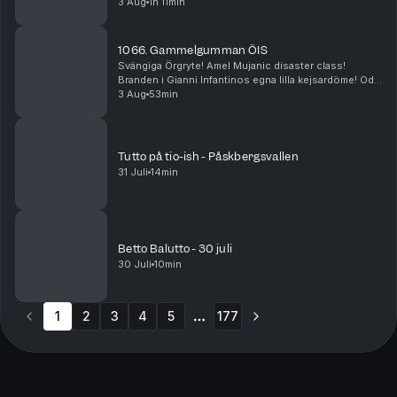
Nya Juve, Leaos ickebefintliga dragningskraft,
3 Aug
1h 11min
Gasperinis påtryckningar och Gauccis ritorno i ...
1066. Gammelgumman ÖIS
Svängiga Örgryte! Amel Mujanic disaster class!
Branden i Gianni Infantinos egna lilla kejsardöme! Ode
till Franco Baresi!
3 Aug
53min
Tutto på tio-ish - Påskbergsvallen
31 Juli
14min
Betto Balutto - 30 juli
30 Juli
10min
1
2
3
4
5
177
More pages